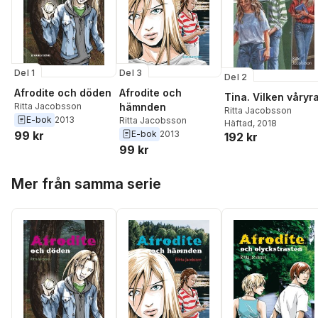
Del 1
Del 3
Del 2
Afrodite och döden
Afrodite och
Tina. Vilken våryra
Ritta Jacobsson
hämnden
Ritta Jacobsson
E-bok
2013
Ritta Jacobsson
Häftad
, 2018
99 kr
E-bok
2013
192 kr
99 kr
Hoppa över listan
Mer från samma serie