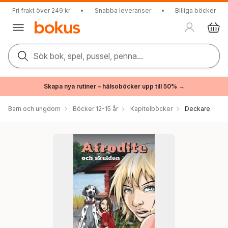
Fri frakt över 249 kr
•
Snabba leveranser
•
Billiga böcker
Sök bok, spel, pussel, penna...
Skapa nya rutiner – hälsoböcker upp till 50% →
Barn och ungdom
Böcker 12-15 år
Kapitelböcker
Deckare