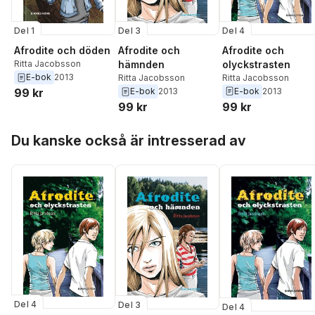
Del 4
Del 1
Del 3
Afrodite och
Afrodite och döden
Afrodite och
olyckstrasten
Ritta Jacobsson
hämnden
E-bok
2013
Ritta Jacobsson
Ritta Jacobsson
E-bok
2013
99 kr
E-bok
2013
99 kr
99 kr
Hoppa över listan
Du kanske också är intresserad av
Del 4
Del 3
Del 4