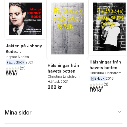
Jakten på Johnny
Bode:
skandalernas man
Ingmar Norlén
Hälsningar från
Ljudbok
2021
Hälsningar från
havets botten
(
21
)
4,2
utav 5 stjärnor. Totalt antal röster:
havets botten
99 kr
Christina Lindström
Christina Lindström
E-bok
2016
Häftad
, 2021
(
3
)
262 kr
4,7
utav 5 stjärnor. Tota
119 kr
Mina sidor