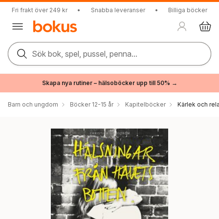
Fri frakt över 249 kr
•
Snabba leveranser
•
Billiga böcker
Sök bok, spel, pussel, penna...
Skapa nya rutiner – hälsoböcker upp till 50% →
Barn och ungdom
Böcker 12-15 år
Kapitelböcker
Kärlek och rel