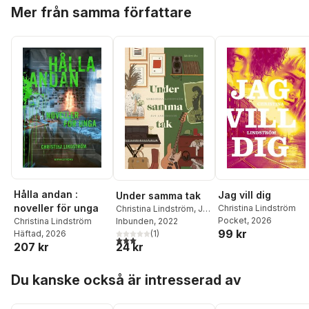
Hoppa över listan
Mer från samma författare
Hålla andan :
Jag vill dig
Under samma tak
noveller för unga
Christina Lindström
Christina Lindström
,
Jan
Pocket
, 2026
Andersson
Inbunden
, 2022
Christina Lindström
99 kr
(
1
)
Häftad
, 2026
3,0
utav 5 stjärnor. Totalt antal röster:
24 kr
207 kr
Hoppa över listan
Du kanske också är intresserad av