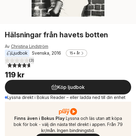
Hälsningar från havets botten
Av
Christina Lindström
Ljudbok
Svenska
, 
2016
15+ år
(
3
)
4,7
utav 5 stjärnor. Totalt antal röster:
119 kr
Köp ljudbok
Lyssna direkt i Bokus Reader – eller ladda ned till din enhet
Finns även i Bokus Play
Lyssna och läs utan att köpa
bok för bok - välj din nästa titel direkt i appen. Från 79
kr/mån. Ingen bindningstid.