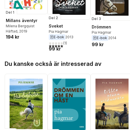
Del 1
Del 2
Del 3
Millans äventyr
Sveket
Milena Bergquist
Drömmen
Häftad
, 2019
Pia Hagmar
Pia Hagmar
194 kr
E-bok
2013
E-bok
2014
(
1
)
99 kr
5,0
utav 5 stjärnor. Totalt antal röster:
99 kr
Hoppa över listan
Du kanske också är intresserad av