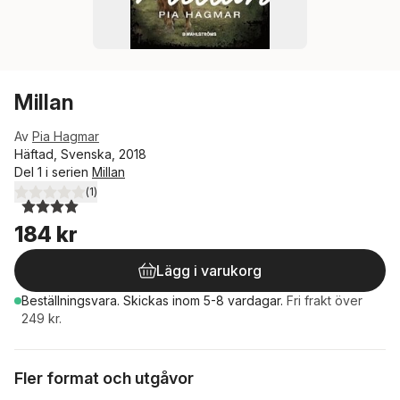
Millan
Av
Pia Hagmar
Häftad, Svenska, 2018
Del 1 i serien
Millan
(
1
)
4,0
utav 5 stjärnor. Totalt antal röster:
184 kr
Lägg i varukorg
Beställningsvara.
Skickas
inom 5-8 vardagar
.
Fri frakt över
249 kr.
Fler format och utgåvor