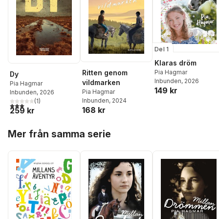
Del 1
Klaras dröm
Ritten genom
Pia Hagmar
Dy
Inbunden
, 2026
vildmarken
Pia Hagmar
149 kr
Pia Hagmar
Inbunden
, 2026
Inbunden
, 2024
(
1
)
3,0
utav 5 stjärnor. Totalt antal röster:
168 kr
259 kr
Hoppa över listan
Mer från samma serie