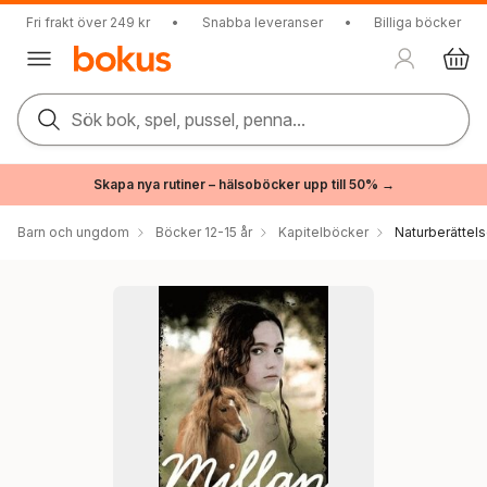
Fri frakt över 249 kr
•
Snabba leveranser
•
Billiga böcker
Sök bok, spel, pussel, penna...
Skapa nya rutiner – hälsoböcker upp till 50% →
Barn och ungdom
Böcker 12-15 år
Kapitelböcker
Naturberättels