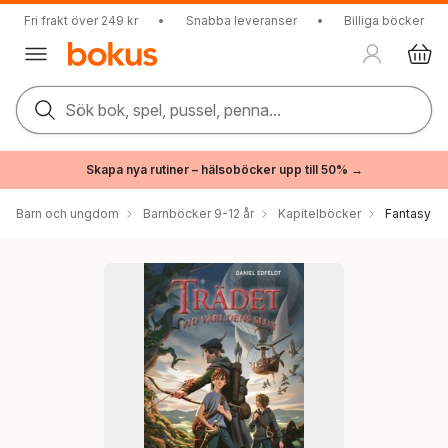
Fri frakt över 249 kr
•
Snabba leveranser
•
Billiga böcker
Sök bok, spel, pussel, penna...
Skapa nya rutiner – hälsoböcker upp till 50% →
Barn och ungdom
Barnböcker 9-12 år
Kapitelböcker
Fantasy