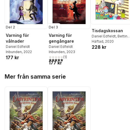
Del 2
Del 3
Tisdagskossan
Varning för
Varning för
Daniel Edfeldt
,
Bettina
vålnader
gengångare
Johansson
Häftad
, 2020
228 kr
Daniel Edfeldt
Daniel Edfeldt
Inbunden
, 2022
Inbunden
, 2023
177 kr
(
1
)
5,0
utav 5 stjärnor. Totalt antal röster:
177 kr
Hoppa över listan
Mer från samma serie