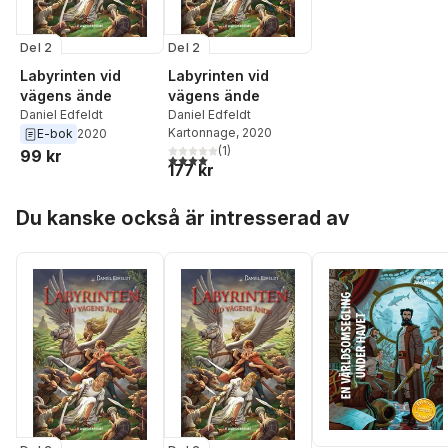
Del 2
Del 2
Labyrinten vid
Labyrinten vid
vägens ände
vägens ände
Daniel Edfeldt
Daniel Edfeldt
Kartonnage
, 2020
E-bok
2020
(
1
)
99 kr
4,0
utav 5 stjärnor. Totalt antal röster:
177 kr
Hoppa över listan
Du kanske också är intresserad av