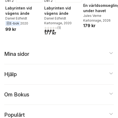
Del 2
Del 2
En världsomseglin
Labyrinten vid
Labyrinten vid
under havet
vägens ände
vägens ände
Jules Verne
Daniel Edfeldt
Daniel Edfeldt
Kartonnage
, 2026
Kartonnage
, 2020
E-bok
2020
179 kr
(
1
)
99 kr
4,0
utav 5 stjärnor. Totalt antal röster:
177 kr
Mina sidor
Hjälp
Om Bokus
Populärt