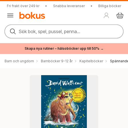
Fri frakt över 249 kr
•
Snabba leveranser
•
Billiga böcker
Sök bok, spel, pussel, penna...
Skapa nya rutiner – hälsoböcker upp till 50% →
Barn och ungdom
Barnböcker 9-12 år
Kapitelböcker
Spännande