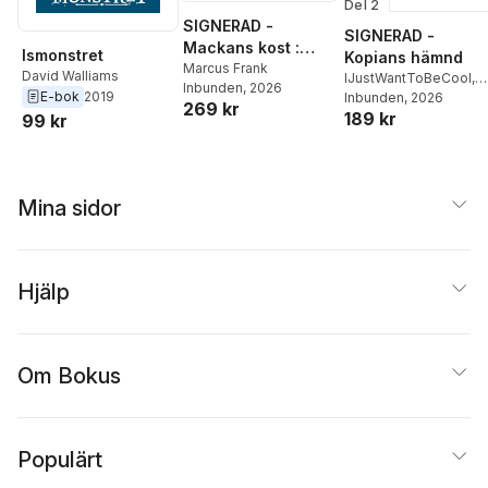
Del 2
SIGNERAD -
SIGNERAD -
Mackans kost :
Ismonstret
Kopians hämnd
Middagar och
Marcus Frank
David Walliams
IJustWantToBeCool
,
Inbunden
, 2026
matlådor
E-bok
2019
Joel Adolphson
Inbunden
, 2026
,
Emil
269 kr
189 kr
Ejdemo Beer
,
Victor
99 kr
Beer
Mina sidor
Hjälp
Om Bokus
Populärt