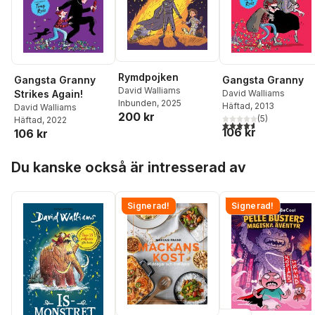
Rymdpojken
Gangsta Granny
Gangsta Granny
David Walliams
Strikes Again!
David Walliams
Inbunden
, 2025
Häftad
, 2013
David Walliams
200 kr
(
5
)
Häftad
, 2022
4,6
utav 5 stjärnor. Tota
106 kr
106 kr
Hoppa över listan
Du kanske också är intresserad av
Signerad!
Signerad!