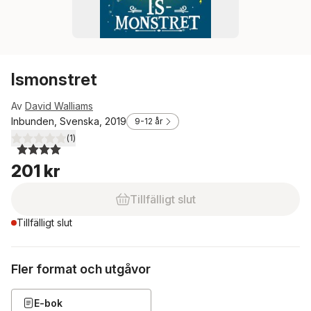
Ismonstret
Av
David Walliams
Inbunden, Svenska, 2019
9-12 år
(
1
)
4,0
utav 5 stjärnor. Totalt antal röster:
201 kr
Tillfälligt slut
Tillfälligt slut
Fler format och utgåvor
E-bok