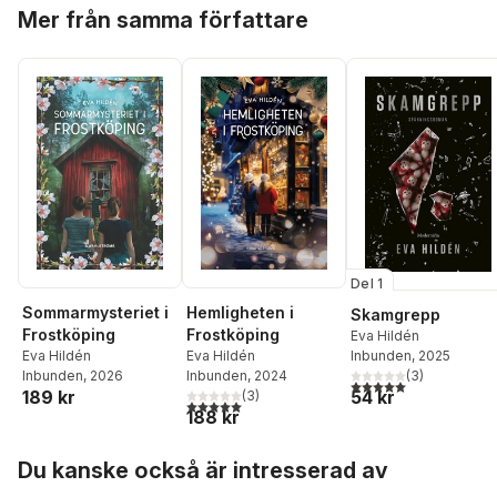
Hoppa över listan
Mer från samma författare
Del 1
Sommarmysteriet i
Hemligheten i
Skamgrepp
Frostköping
Frostköping
Eva Hildén
Inbunden
, 2025
Eva Hildén
Eva Hildén
(
3
)
Inbunden
, 2026
Inbunden
, 2024
5,0
utav 5 stjärnor. Tota
54 kr
189 kr
(
3
)
5,0
utav 5 stjärnor. Totalt antal röster:
188 kr
Hoppa över listan
Du kanske också är intresserad av