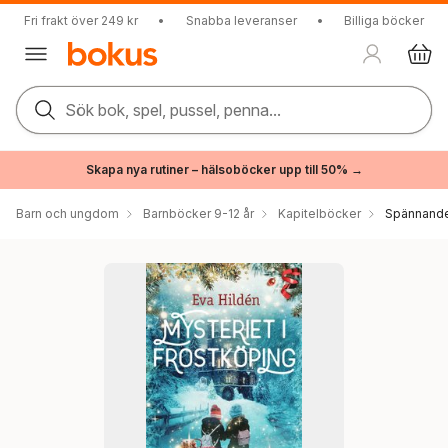
Fri frakt över 249 kr
•
Snabba leveranser
•
Billiga böcker
Sök bok, spel, pussel, penna...
Skapa nya rutiner – hälsoböcker upp till 50% →
Barn och ungdom
Barnböcker 9-12 år
Kapitelböcker
Spännande