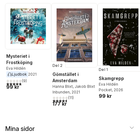
Mysteriet i
Frostköping
Del 2
Eva Hildén
Del 1
Gömstället i
Ljudbok
2021
Skamgrepp
Amsterdam
(
9
)
4,8
utav 5 stjärnor. Totalt antal röster:
Eva Hildén
99 kr
Hanna Blixt
,
Jakob Blixt
Pocket
, 2026
Inbunden
, 2021
99 kr
(
11
)
4,6
utav 5 stjärnor. Totalt antal röster:
177 kr
Mina sidor