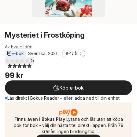
Mysteriet i Frostköping
Av
Eva Hildén
E-bok
Svenska
, 
2021
9-12 år
(
2
)
5,0
utav 5 stjärnor. Totalt antal röster:
99 kr
Köp e-bok
Läs direkt i Bokus Reader – eller ladda ned till din enhet
Finns även i Bokus Play
Lyssna och läs utan att köpa
bok för bok - välj din nästa titel direkt i appen. Från 79
kr/mån. Ingen bindningstid.