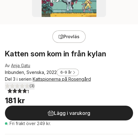
Provläs
Katten som kom in från kylan
Av
Anja Gatu
Inbunden, Svenska, 2022
6-9 år
Del 3 i serien
Kattspionerna på Rosengård
(
3
)
4,3
utav 5 stjärnor. Totalt antal röster:
181 kr
Lägg i varukorg
.
Fri frakt över 249 kr.