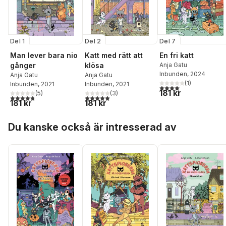
Del 1
Del 2
Del 7
Man lever bara nio
Katt med rätt att
En fri katt
gånger
klösa
Anja Gatu
Inbunden
, 2024
Anja Gatu
Anja Gatu
(
1
)
Inbunden
, 2021
Inbunden
, 2021
4,0
utav 5 stjärnor. Tota
181 kr
(
5
)
(
3
)
4,8
utav 5 stjärnor. Totalt antal röster:
5,0
utav 5 stjärnor. Totalt antal röster:
181 kr
181 kr
Hoppa över listan
Du kanske också är intresserad av