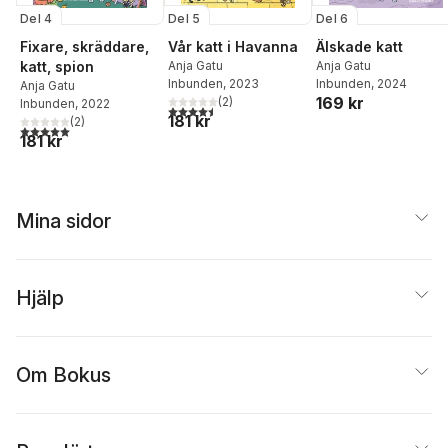
Del 4
Del 5
Del 6
Fixare, skräddare,
Vår katt i Havanna
Älskade katt
katt, spion
Anja Gatu
Anja Gatu
Inbunden
, 2023
Inbunden
, 2024
Anja Gatu
169 kr
(
2
)
Inbunden
, 2022
4,5
utav 5 stjärnor. Totalt antal röster:
181 kr
(
2
)
5,0
utav 5 stjärnor. Totalt antal röster:
181 kr
Mina sidor
Hjälp
Om Bokus