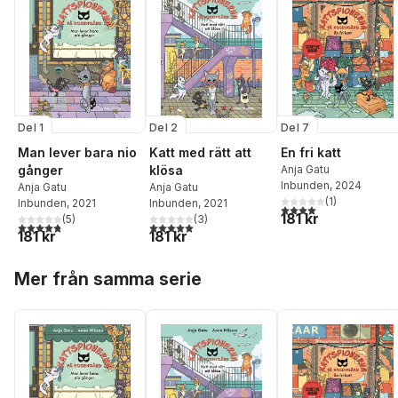
Del 1
Del 2
Del 7
Man lever bara nio
Katt med rätt att
En fri katt
gånger
klösa
Anja Gatu
Inbunden
, 2024
Anja Gatu
Anja Gatu
(
1
)
Inbunden
, 2021
Inbunden
, 2021
4,0
utav 5 stjärnor. Tota
181 kr
(
5
)
(
3
)
4,8
utav 5 stjärnor. Totalt antal röster:
5,0
utav 5 stjärnor. Totalt antal röster:
181 kr
181 kr
Hoppa över listan
Mer från samma serie