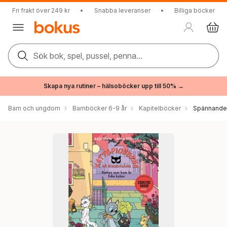
Fri frakt över 249 kr
•
Snabba leveranser
•
Billiga böcker
Sök bok, spel, pussel, penna...
Skapa nya rutiner – hälsoböcker upp till 50% →
Barn och ungdom
Barnböcker 6-9 år
Kapitelböcker
Spännande 