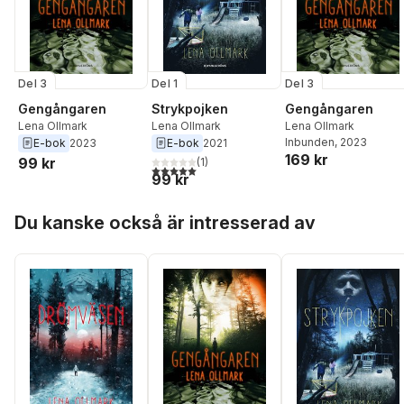
Del 3
Del 1
Del 3
Gengångaren
Strykpojken
Gengångaren
Lena Ollmark
Lena Ollmark
Lena Ollmark
Inbunden
, 2023
E-bok
2023
E-bok
2021
169 kr
99 kr
(
1
)
5,0
utav 5 stjärnor. Totalt antal röster:
99 kr
Hoppa över listan
Du kanske också är intresserad av