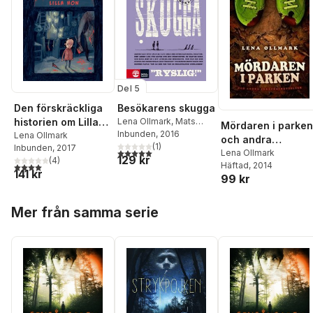
Del 5
Den förskräckliga
Besökarens skugga
historien om Lilla
Lena Ollmark
,
Mats
Mördaren i parken
Wänblad
Inbunden
, 2016
Hon
Lena Ollmark
och andra
(
1
)
Inbunden
, 2017
5,0
utav 5 stjärnor. Totalt antal röster:
skräckberättelser
Lena Ollmark
129 kr
(
4
)
Häftad
, 2014
4,0
utav 5 stjärnor. Totalt antal röster:
141 kr
99 kr
Hoppa över listan
Mer från samma serie