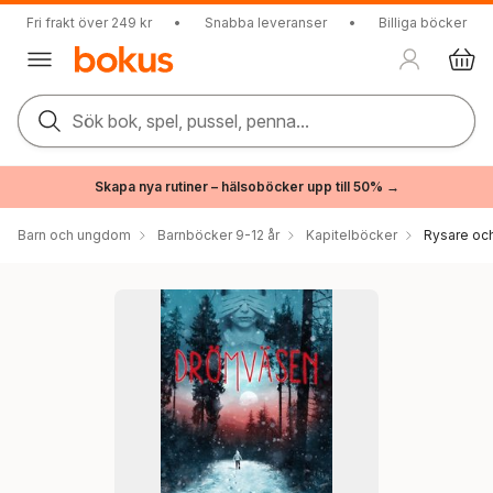
Fri frakt över 249 kr
•
Snabba leveranser
•
Billiga böcker
Sök bok, spel, pussel, penna...
Skapa nya rutiner – hälsoböcker upp till 50% →
Barn och ungdom
Barnböcker 9-12 år
Kapitelböcker
Rysare och