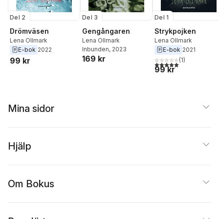
Del 2
Del 3
Del 1
Drömväsen
Gengångaren
Strykpojken
Lena Ollmark
Lena Ollmark
Lena Ollmark
Inbunden
, 2023
E-bok
2022
E-bok
2021
169 kr
99 kr
(
1
)
5,0
utav 5 stjärnor. Tota
99 kr
Mina sidor
Hjälp
Om Bokus