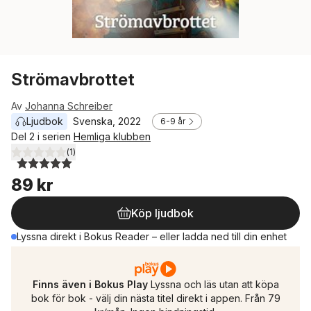
Strömavbrottet
Av
Johanna Schreiber
Ljudbok
Svenska
, 
2022
6-9 år
Del 2 i serien
Hemliga klubben
(
1
)
5,0
utav 5 stjärnor. Totalt antal röster:
89 kr
Köp ljudbok
Lyssna direkt i Bokus Reader – eller ladda ned till din enhet
Finns även i Bokus Play
Lyssna och läs utan att köpa
bok för bok - välj din nästa titel direkt i appen. Från 79