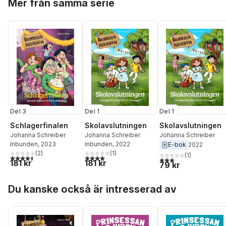
Mer från samma serie
Del 3
Del 1
Del 1
Schlagerfinalen
Skolavslutningen
Skolavslutningen
Johanna Schreiber
Johanna Schreiber
Johanna Schreiber
Inbunden
, 2023
Inbunden
, 2022
E-bok
2022
(
2
)
(
1
)
(
1
)
4,5
utav 5 stjärnor. Totalt antal röster:
4,0
utav 5 stjärnor. Totalt antal röster:
3,0
utav 5 stjärnor. Tota
181 kr
181 kr
79 kr
Hoppa över listan
Du kanske också är intresserad av