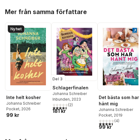
Hoppa över listan
Mer från samma författare
Nyhet
Del 3
Schlagerfinalen
Johanna Schreiber
Inte helt kosher
Det bästa som har
Inbunden
, 2023
Johanna Schreiber
hänt mig
(
2
)
4,5
utav 5 stjärnor. Totalt antal röster:
Pocket
, 2026
Johanna Schreiber
181 kr
99 kr
Pocket
, 2019
(
4
)
4,5
utav 5 stjärnor. Tota
99 kr
Hoppa över listan