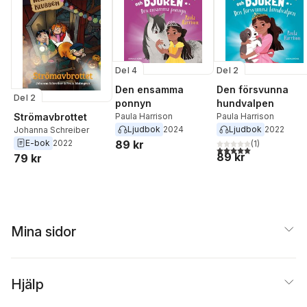
Del 4
Del 2
Den ensamma
Den försvunna
Del 2
ponnyn
hundvalpen
Strömavbrottet
Paula Harrison
Paula Harrison
Ljudbok
2024
Ljudbok
2022
Johanna Schreiber
E-bok
2022
89 kr
(
1
)
5,0
utav 5 stjärnor. Tota
89 kr
79 kr
Mina sidor
Hjälp