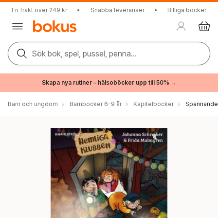
Fri frakt över 249 kr
•
Snabba leveranser
•
Billiga böcker
Sök bok, spel, pussel, penna...
Skapa nya rutiner – hälsoböcker upp till 50% →
Barn och ungdom
Barnböcker 6-9 år
Kapitelböcker
Spännande 