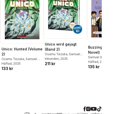
Unico wird gejagt
Buzzing (A Gr
Unico: Hunted (Volume
(Band 2)
Novel)
2)
Osamu Tezuka
,
Samuel
Samuel Sattin
Sattin
Inbunden
, 2025
Osamu Tezuka
,
Samuel
Häftad
, 2023
211 kr
Sattin
Häftad
, 2025
135 kr
133 kr