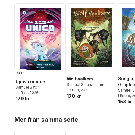
Del 1
Song of
Wolfwalkers
Uppvaknandet
Graphic
Samuel Sattin
,
Tomm
Samuel Sattin
Moore
Häftad
, 2020
Samuel Sa
Häftad
, 2026
170 kr
Sattin, 
Häftad
, 
179 kr
158 kr
Hoppa över listan
Mer från samma serie