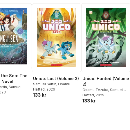
 the Sea: The
Unico: Lost (Volume 3)
Unico: Hunted (Volume
 Novel
Samuel Sattin
,
Osamu
2)
ttin
,
Samuel
Tezuka
Häftad
, 2026
Osamu Tezuka
,
Samuel
Tomm Moore
2023
133 kr
Sattin
Häftad
, 2025
133 kr