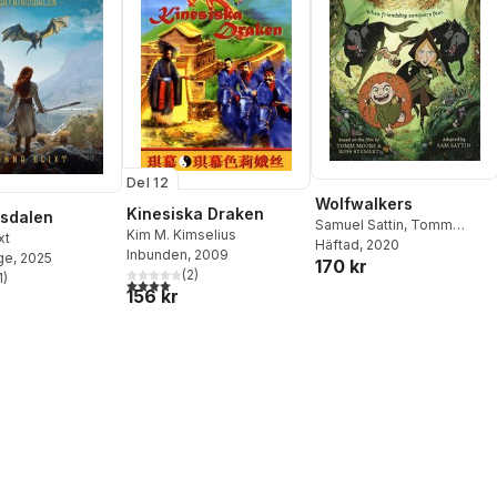
Del 12
Wolfwalkers
Kinesiska Draken
sdalen
Samuel Sattin
,
Tomm
Kim M. Kimselius
xt
Moore
Häftad
, 2020
Inbunden
, 2009
ge
, 2025
170 kr
(
2
)
1
)
4,0
utav 5 stjärnor. Totalt antal röster:
stjärnor. Totalt antal röster:
156 kr