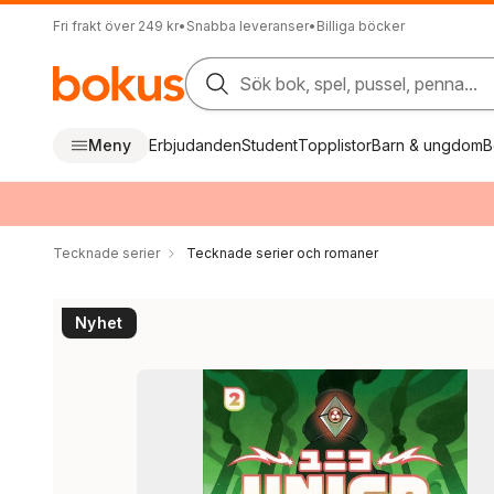
Fri frakt över 249 kr
•
Snabba leveranser
•
Billiga böcker
Sök bok, spel, pussel, penna...
Meny
Erbjudanden
Student
Topplistor
Barn & ungdom
B
Tecknade serier
Tecknade serier och romaner
Nyhet