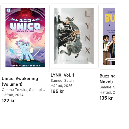
LYNX, Vol. 1
Buzzing (A Gr
Unico: Awakening
Samuel Sattin
Novel)
(Volume 1)
Häftad
, 2026
Samuel Sattin
Osamu Tezuka
,
Samuel
165 kr
Häftad
, 2023
Sattin
Häftad
, 2024
135 kr
122 kr