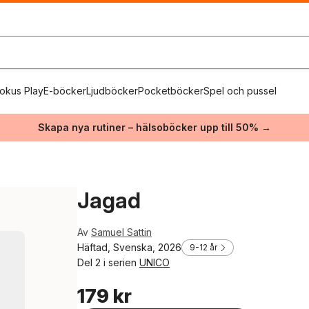
okus Play
E-böcker
Ljudböcker
Pocketböcker
Spel och pussel
Skapa nya rutiner – hälsoböcker upp till 50% →
Jagad
Av
Samuel Sattin
Häftad, Svenska, 2026
9-12 år
Del 2 i serien
UNICO
179 kr