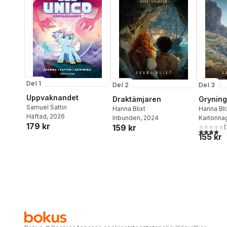
Del 1
Del 2
Del 3
Uppvaknandet
Draktämjaren
Gryning
Samuel Sattin
Hanna Blixt
Hanna Bli
Häftad
, 2026
Inbunden
, 2024
Kartonna
179 kr
159 kr
(
4,0
utav 5 
155 kr