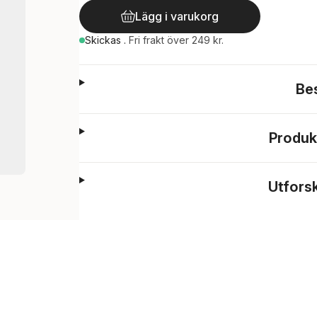
Lägg i varukorg
Skickas
.
Fri frakt över 249 kr.
Be
Produk
Utfors