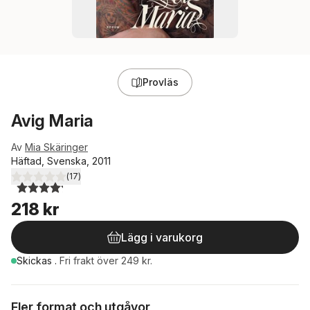
Provläs
Avig Maria
Av
Mia Skäringer
Häftad, Svenska, 2011
(
17
)
4,2
utav 5 stjärnor. Totalt antal röster:
218 kr
Lägg i varukorg
Skickas
.
Fri frakt över 249 kr.
Fler format och utgåvor