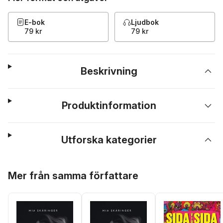
E-bok
Ljudbok
79 kr
79 kr
Beskrivning
Produktinformation
Utforska kategorier
Hoppa över listan
Mer från samma författare