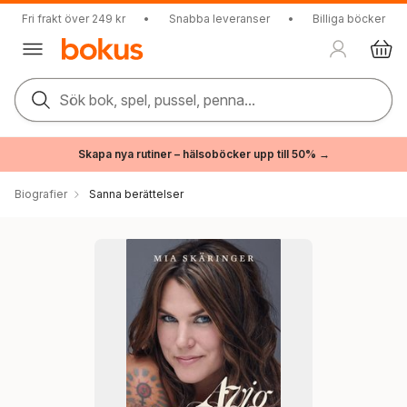
Fri frakt över 249 kr
•
Snabba leveranser
•
Billiga böcker
Sök bok, spel, pussel, penna...
Skapa nya rutiner – hälsoböcker upp till 50% →
Biografier
Sanna berättelser