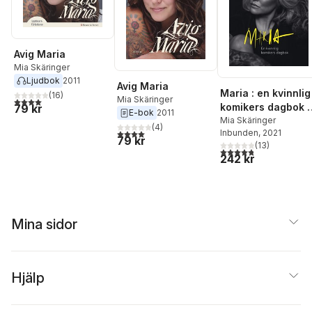
Timimie Märak
,
Ida
Östensson
,
Bilan
Osman
Avig Maria
Mia Skäringer
Ljudbok
2011
Avig Maria
Maria : en kvinnlig
(
16
)
Mia Skäringer
4,0
utav 5 stjärnor. Totalt antal röster:
komikers dagbok -
79 kr
E-bok
2011
den lagrade sorg
Mia Skäringer
(
4
)
Inbunden
, 2021
4,0
utav 5 stjärnor. Totalt antal röster:
(signerad)
79 kr
(
13
)
4,8
utav 5 stjärnor. Tota
242 kr
Mina sidor
Hjälp