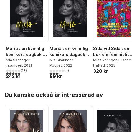
Maria : en kvinnlig
Maria : en kvinnlig
Sida vid Sida : en
komikers dagbok -
komikers dagbok -
bok om feministisk
den lagrade sorgen
Mia Skäringer
den lagrade sorgen
Mia Skäringer
revolution
Mia Skäringer
,
Elisabe
Inbunden
, 2021
Pocket
, 2022
Rosenbrand
Häftad
, 2023
,
Nina Run
(signerad)
320 kr
(
13
)
(
4
)
Asabea Britton
,
4,8
utav 5 stjärnor. Totalt antal röster:
3,3
utav 5 stjärnor. Totalt antal röster:
242 kr
89 kr
Arbresha Rexhepi
,
Sti
Wollter
,
Åsa Lindhage
Amanda Lundeteg
,
Hoppa över listan
Zandra Kanakaris
,
Du kanske också är intresserad av
Bianca Kronlöf
,
Linnea
Henriksson
,
Nilla
Fischer
,
Linnea
Claeson
,
Nikki
Svärdsen
,
Ronak Moa
Mirlashari
,
Gabriella
Kärnekull Wolfe
,