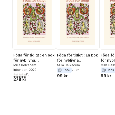
Föda för tidigt : en bok
Föda för tidigt : En bok
Föda för
för nyblivna
för nyblivna
för nyb
prematurföräldrar
Milla Belkacem
prematurföräldrar
Milla Belkacem
prematu
Milla Be
Inbunden
, 2022
E-bok
2022
E-bok
(
1
)
99 kr
99 kr
5,0
utav 5 stjärnor. Totalt antal röster:
278 kr