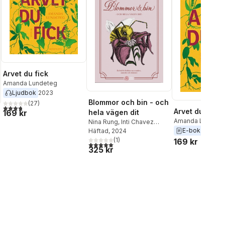
Arvet du fick
Amanda Lundeteg
Ljudbok
2023
Blommor och bin - och
(
27
)
3,8
utav 5 stjärnor. Totalt antal röster:
Arvet du fick
hela vägen dit
169 kr
Amanda Lundete
Nina Rung
,
Inti Chavez
E-bok
2023
Perez
Häftad
, 2024
(
1
)
169 kr
5,0
utav 5 stjärnor. Totalt antal röster:
al röster:
325 kr