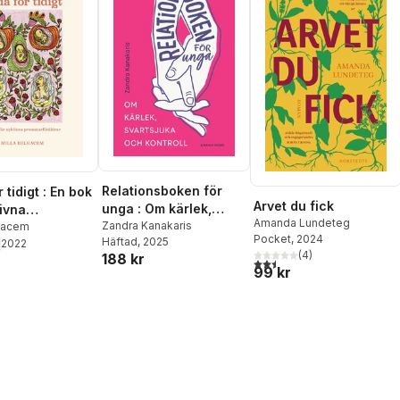
Relationsboken för
 tidigt : En bok
Arvet du fick
unga : Om kärlek,
livna
Amanda Lundeteg
svartsjuka och
Zandra Kanakaris
rföräldrar
lkacem
Pocket
, 2024
Häftad
, 2025
kontroll
2022
(
4
)
188 kr
2,5
utav 5 stjärnor. Totalt ant
99 kr