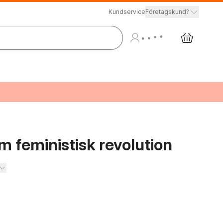
Kundservice
Företagskund?
om feministisk revolution