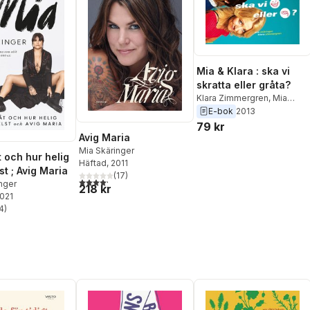
Mia & Klara : ska vi
skratta eller gråta?
Klara Zimmergren
,
Mia
Skäringer
E-bok
2013
79 kr
Avig Maria
Mia Skäringer
 och hur helig
Häftad
, 2011
t ; Avig Maria
(
17
)
4,2
utav 5 stjärnor. Totalt antal röster:
nger
218 kr
2021
4
)
stjärnor. Totalt antal röster: