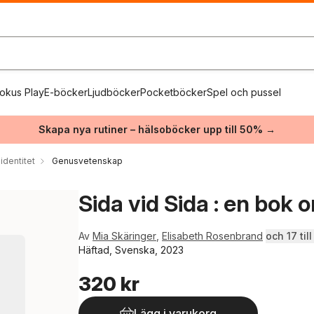
okus Play
E-böcker
Ljudböcker
Pocketböcker
Spel och pussel
Skapa nya rutiner – hälsoböcker upp till 50% →
identitet
Genusvetenskap
Sida vid Sida : en bok 
Av
Mia Skäringer
,
Elisabeth Rosenbrand
och 17 till
Häftad, Svenska, 2023
320 kr
Lägg i varukorg