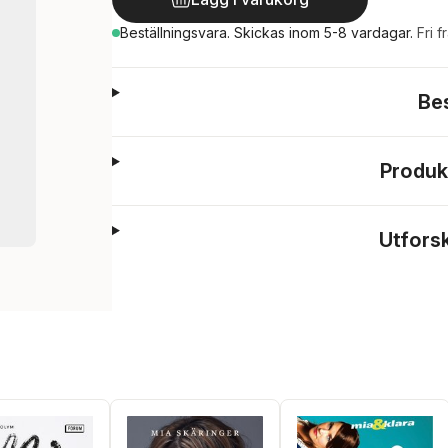
Beställningsvara.
Skickas
inom 5-8 vardagar
.
Fri f
Be
Produk
Utfors