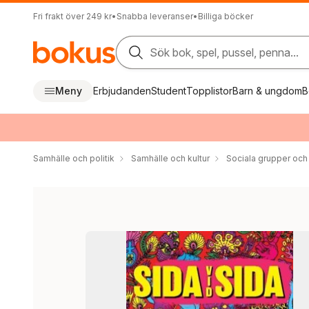
Fri frakt över 249 kr
•
Snabba leveranser
•
Billiga böcker
Sök bok, spel, pussel, penna...
Meny
Erbjudanden
Student
Topplistor
Barn & ungdom
B
Samhälle och politik
Samhälle och kultur
Sociala grupper och 