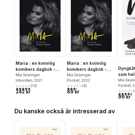
Maria : en kvinnlig
Maria : en kvinnlig
Dyngkåt
komikers dagbok -
komikers dagbok -
som hels
den lagrade sorgen
Mia Skäringer
den lagrade sorgen
Mia Skäringer
Mia Skäri
Inbunden
, 2021
Pocket
, 2022
(signerad)
Pocket
, 
(
13
)
(
4
)
4,8
utav 5 stjärnor. Totalt antal röster:
3,3
utav 5 stjärnor. Totalt antal röster:
242 kr
89 kr
(
4,5
utav 5 
99 kr
Hoppa över listan
Du kanske också är intresserad av