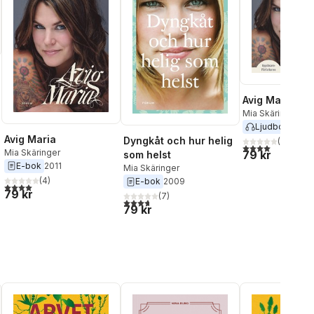
Avig Maria
Mia Skäringer
Ljudbok
2011
Avig Maria
Dyngkåt och hur helig
(
16
)
4,0
utav 5 stjärnor
Mia Skäringer
79 kr
som helst
E-bok
2011
Mia Skäringer
(
4
)
E-bok
2009
4,0
utav 5 stjärnor. Totalt antal röster:
79 kr
(
7
)
3,7
utav 5 stjärnor. Totalt antal röster:
79 kr