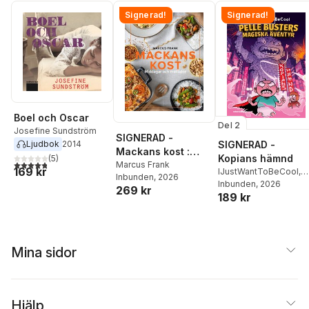
Signerad!
Signerad!
Boel och Oscar
Del 2
Josefine Sundström
SIGNERAD -
Ljudbok
2014
SIGNERAD -
Mackans kost :
Kopians hämnd
(
5
)
4,8
utav 5 stjärnor. Totalt antal röster:
Middagar och
Marcus Frank
169 kr
IJustWantToBeCool
,
Inbunden
, 2026
matlådor
Joel Adolphson
Inbunden
, 2026
,
Emil
269 kr
189 kr
Ejdemo Beer
,
Victor
Beer
Mina sidor
Hjälp