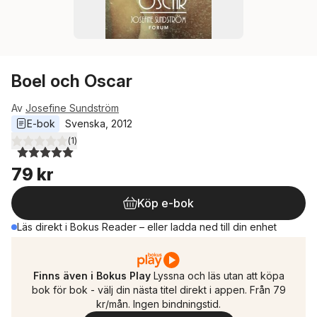
Boel och Oscar
Av
Josefine Sundström
E-bok
Svenska
, 
2012
(
1
)
5,0
utav 5 stjärnor. Totalt antal röster:
79 kr
Köp e-bok
Läs direkt i Bokus Reader – eller ladda ned till din enhet
Finns även i Bokus Play
Lyssna och läs utan att köpa
bok för bok - välj din nästa titel direkt i appen. Från 79
kr/mån. Ingen bindningstid.