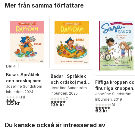
Hoppa över listan
Mer från samma författare
Del 4
Busar. Språklek
Badar : Språklek
och ordskoj med
Fiffiga kroppen oc
och ordskoj med
Dam-Dam
Josefine Sundström
finurliga knoppen 
Dam-Dam
Josefine Sundström
Inbunden
, 2024
Inbunden
, 2025
saga och fakta om
Josefine Sundström
(
1
)
(
1
)
Inbunden
, 2019
3,0
utav 5 stjärnor. Totalt antal röster:
kropp och rörelse
5,0
utav 5 stjärnor. Totalt antal röster:
135 kr
135 kr
(
3
)
5,0
utav 5 stjärnor. Tota
63 kr
Hoppa över listan
Du kanske också är intresserad av