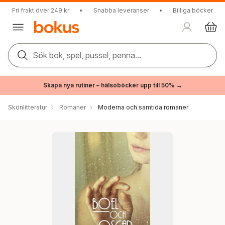
Fri frakt över 249 kr
•
Snabba leveranser
•
Billiga böcker
Sök bok, spel, pussel, penna...
Skapa nya rutiner – hälsoböcker upp till 50% →
Skönlitteratur
Romaner
Moderna och samtida romaner