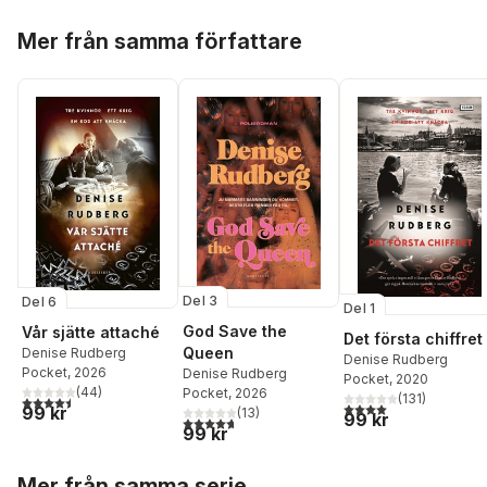
Hoppa över listan
Mer från samma författare
Del 3
Del 6
Del 1
God Save the
Vår sjätte attaché
Det första chiffret
Queen
Denise Rudberg
Denise Rudberg
Pocket
, 2026
Denise Rudberg
Pocket
, 2020
(
44
)
Pocket
, 2026
(
131
)
4,5
utav 5 stjärnor. Totalt antal röster:
4,0
utav 5 stjärnor. Tota
99 kr
(
13
)
99 kr
4,7
utav 5 stjärnor. Totalt antal röster:
99 kr
Hoppa över listan
Mer från samma serie