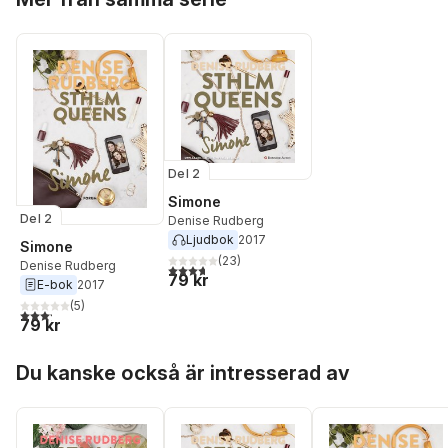
Del 2
Simone
Del 2
Denise Rudberg
Ljudbok
2017
Simone
(
23
)
Denise Rudberg
3,7
utav 5 stjärnor. Totalt antal röster:
79 kr
E-bok
2017
(
5
)
3,2
utav 5 stjärnor. Totalt antal röster:
79 kr
Hoppa över listan
Du kanske också är intresserad av