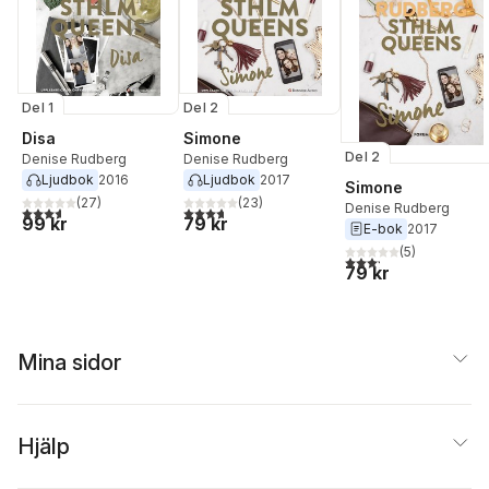
Del 1
Del 2
Disa
Simone
Del 2
Denise Rudberg
Denise Rudberg
Ljudbok
2016
Ljudbok
2017
Simone
(
27
)
(
23
)
Denise Rudberg
3,6
utav 5 stjärnor. Totalt antal röster:
3,7
utav 5 stjärnor. Totalt antal röster:
99 kr
79 kr
E-bok
2017
(
5
)
3,2
utav 5 stjärnor. Tota
79 kr
Mina sidor
Hjälp