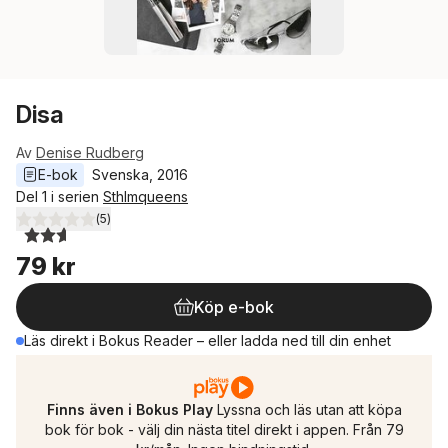
Disa
Av
Denise Rudberg
E-bok
Svenska
, 
2016
Del 1 i serien
Sthlmqueens
(
5
)
2,6
utav 5 stjärnor. Totalt antal röster:
79 kr
Köp e-bok
Läs direkt i Bokus Reader – eller ladda ned till din enhet
Finns även i Bokus Play
Lyssna och läs utan att köpa
bok för bok - välj din nästa titel direkt i appen. Från 79