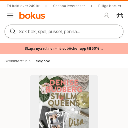
Fri frakt över 249 kr
•
Snabba leveranser
•
Billiga böcker
Sök bok, spel, pussel, penna...
Skapa nya rutiner – hälsoböcker upp till 50% →
Skönlitteratur
Feelgood