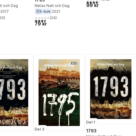
4,2
utav 5 stjärnor. Totalt ant
99 kr
tt och Dag
Niklas Natt och Dag
2017
E-bok
2021
50
)
(
24
)
stjärnor. Totalt antal röster:
3,6
utav 5 stjärnor. Totalt antal röster:
79 kr
Del 1
Del 3
1793