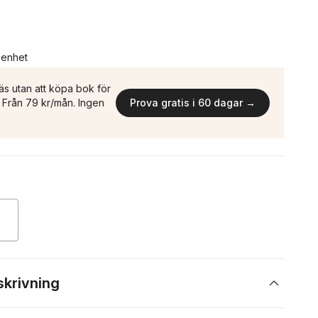
n enhet
äs utan att köpa bok för
n. Från 79 kr/mån. Ingen
Prova gratis i 60 dagar →
skrivning