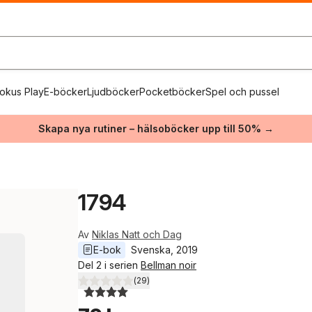
okus Play
E-böcker
Ljudböcker
Pocketböcker
Spel och pussel
Skapa nya rutiner – hälsoböcker upp till 50% →
1794
Av
Niklas Natt och Dag
E-bok
Svenska
, 
2019
Del 2 i serien
Bellman noir
(
29
)
4,0
utav 5 stjärnor. Totalt antal röster: