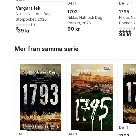
Del 1
Del 3
Vargars lek
1793
1795
Niklas Natt och Dag
Niklas Natt och Dag
Niklas Na
Storpocket
, 2026
Pocket
, 2026
Pocket
, 
(
1
)
1,0
utav 5 stjärnor. Totalt antal röster:
90 kr
(
139 kr
4,0
utav 5 
99 kr
Hoppa över listan
Mer från samma serie
Del 1
Del 1
Del 3
1793