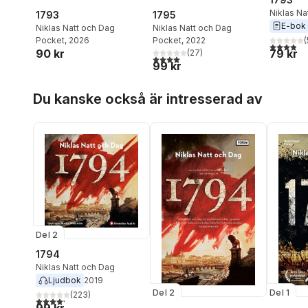
Niklas Na
1793
1795
E-bok
Niklas Natt och Dag
Niklas Natt och Dag
(
Pocket
, 2026
Pocket
, 2022
3,9
utav 5 
79 kr
90 kr
(
27
)
4,0
utav 5 stjärnor. Totalt antal röster:
99 kr
Hoppa över listan
Du kanske också är intresserad av
Del 2
1794
Niklas Natt och Dag
Ljudbok
2019
Del 2
Del 1
(
223
)
4,2
utav 5 stjärnor. Totalt antal röster: