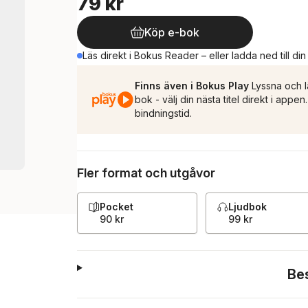
79 kr
Köp e-bok
Läs direkt i Bokus Reader – eller ladda ned till di
Finns även i Bokus Play
Lyssna och l
bok - välj din nästa titel direkt i appe
bindningstid.
Fler format och utgåvor
Pocket
Ljudbok
90 kr
99 kr
Be