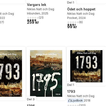
Del 1
Vargars lek
Ödet och hoppet
Niklas Natt och Dag
Inbunden
, 2025
tt och Dag
Niklas Natt och Dag
(
21
)
2022
Pocket
, 2024
4,1
utav 5 stjärnor. Totalt antal röster:
259 kr
27
)
(
6
)
stjärnor. Totalt antal röster:
3,5
utav 5 stjärnor. Totalt ant
99 kr
Del 1
1793
Niklas Natt och Dag
Del 3
Ljudbok
2018
(
312
)
1795