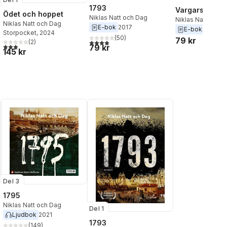
1793
Vargars lek
Ödet och hoppet
Niklas Natt och Dag
Niklas Natt och 
Niklas Natt och Dag
E-bok
2017
E-bok
2025
Storpocket
, 2024
(
50
)
79 kr
3,9
utav 5 stjärnor. Totalt antal röster:
(
2
)
3,0
utav 5 stjärnor. Totalt antal röster:
79 kr
145 kr
al röster:
Del 3
1795
Niklas Natt och Dag
Del 1
Ljudbok
2021
1793
(
149
)