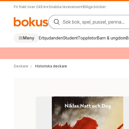
Fri frakt över 249 kr
•
Snabba leveranser
•
Billiga böcker
Sök bok, spel, pussel, penna...
Meny
Erbjudanden
Student
Topplistor
Barn & ungdom
B
Deckare
Historiska deckare