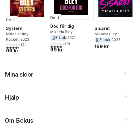
Del 1
Del 2
Död för dig
Systern
Sisaret
Mikaela Bley
Mikaela Bley
Mikaela Bley
E-bok
2021
Pocket
, 2023
E-bok
2023
(
9
)
(
4
)
169 kr
4,1
utav 5 stjärnor. Totalt antal röster:
4,3
utav 5 stjärnor. Totalt antal röster:
99 kr
99 kr
Mina sidor
Hjälp
Om Bokus