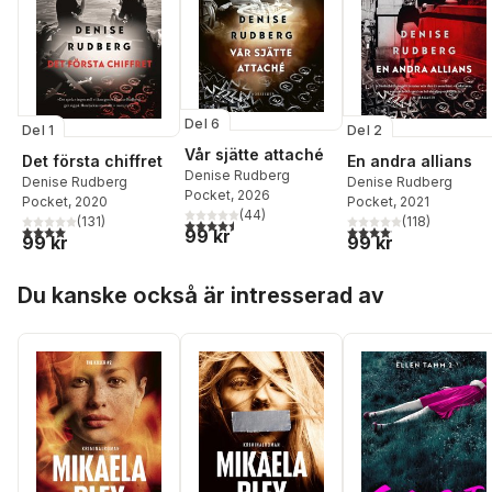
Del 6
Del 1
Del 2
Vår sjätte attaché
Det första chiffret
En andra allians
Denise Rudberg
Denise Rudberg
Denise Rudberg
Pocket
, 2026
Pocket
, 2020
Pocket
, 2021
(
44
)
(
131
)
(
118
)
4,5
utav 5 stjärnor. Totalt antal röster:
4,0
utav 5 stjärnor. Totalt antal röster:
4,1
utav 5 stjärnor. Total
99 kr
99 kr
99 kr
Hoppa över listan
Du kanske också är intresserad av