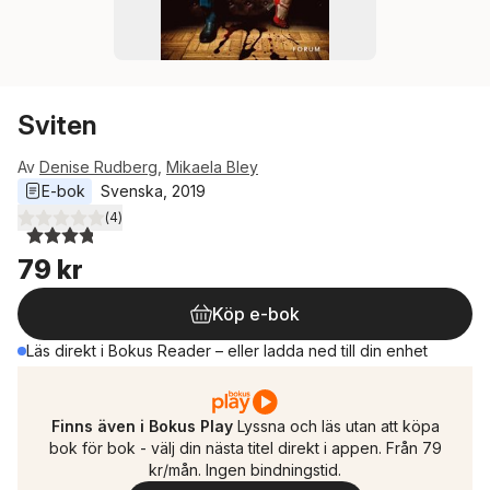
Sviten
Av
Denise Rudberg
,
Mikaela Bley
E-bok
Svenska
, 
2019
(
4
)
3,8
utav 5 stjärnor. Totalt antal röster:
79 kr
Köp e-bok
Läs direkt i Bokus Reader – eller ladda ned till din enhet
Finns även i Bokus Play
Lyssna och läs utan att köpa
bok för bok - välj din nästa titel direkt i appen. Från 79
kr/mån. Ingen bindningstid.