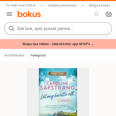
Fri frakt över 249 kr
•
Snabba leveranser
•
Billiga böcker
Sök bok, spel, pussel, penna...
Skapa nya rutiner – hälsoböcker upp till 50% →
Skönlitteratur
Feelgood