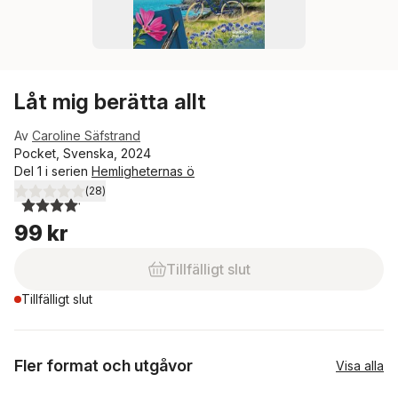
Låt mig berätta allt
Av
Caroline Säfstrand
Pocket, Svenska, 2024
Del 1 i serien
Hemligheternas ö
(
28
)
4,1
utav 5 stjärnor. Totalt antal röster:
99 kr
Tillfälligt slut
Tillfälligt slut
Fler format och utgåvor
Visa alla