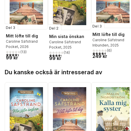
Del 3
Del 3
Del 2
Mitt löfte till dig
Mitt löfte till dig
Min sista önskan
Caroline Säfstrand
Caroline Säfstrand
Caroline Säfstrand
Inbunden
, 2025
Pocket
, 2026
Pocket
, 2025
(
6
)
(
13
)
(
14
)
4,5
utav 5 stjärnor. Tota
4,4
utav 5 stjärnor. Totalt antal röster:
4,3
utav 5 stjärnor. Totalt antal röster:
249 kr
99 kr
99 kr
Hoppa över listan
Du kanske också är intresserad av