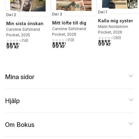
Del 1
Del 3
Del 2
Kalla mig syster
Mitt löfte till dig
Min sista önskan
Malin Nordström
Caroline Säfstrand
Caroline Säfstrand
Pocket
, 2026
Pocket
, 2026
Pocket
, 2025
(
30
)
(
13
)
4,2
utav 5 stjärnor. Tota
(
14
)
4,4
utav 5 stjärnor. Totalt antal röster:
4,3
utav 5 stjärnor. Totalt antal röster:
99 kr
99 kr
99 kr
Mina sidor
Hjälp
Om Bokus