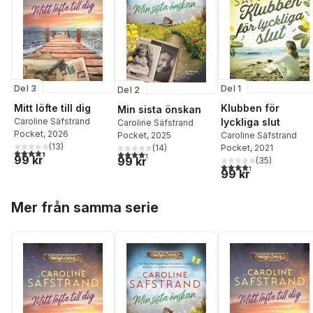
Del 3
Del 1
Del 2
Mitt löfte till dig
Klubben för
Min sista önskan
Caroline Säfstrand
lyckliga slut
Caroline Säfstrand
Pocket
, 2026
Caroline Säfstrand
Pocket
, 2025
(
13
)
Pocket
, 2021
(
14
)
4,4
utav 5 stjärnor. Totalt antal röster:
4,3
utav 5 stjärnor. Totalt antal röster:
99 kr
99 kr
(
35
)
4,3
utav 5 stjärnor. Tota
99 kr
Hoppa över listan
Mer från samma serie