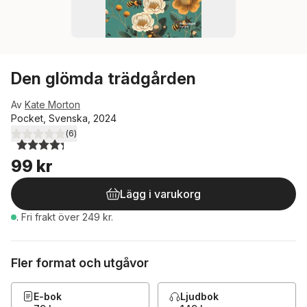
Den glömda trädgården
Av
Kate Morton
Pocket, Svenska, 2024
(
6
)
4,3
utav 5 stjärnor. Totalt antal röster:
99 kr
Lägg i varukorg
.
Fri frakt över 249 kr.
Fler format och utgåvor
E-bok
Ljudbok