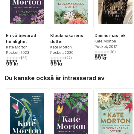
En välbevarad
Klockmakarens
Dimmornas lek
hemlighet
dotter
Kate Morton
Pocket
, 2017
Kate Morton
Kate Morton
(
18
)
Pocket
, 2023
Pocket
, 2020
4,1
utav 5 stjärnor. Total
99 kr
(
22
)
(
22
)
3,6
utav 5 stjärnor. Totalt antal röster:
3,5
utav 5 stjärnor. Totalt antal röster:
99 kr
99 kr
Hoppa över listan
Du kanske också är intresserad av