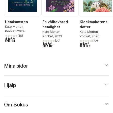
Hemkomsten
En välbevarad
Klockmakarens
Kate Morton
hemlighet
dotter
Pocket
, 2024
Kate Morton
Kate Morton
(
16
)
Pocket
, 2023
Pocket
, 2020
3,8
utav 5 stjärnor. Totalt antal röster:
99 kr
(
22
)
(
22
)
3,6
utav 5 stjärnor. Totalt antal röster:
3,5
utav 5 stjärnor. Tota
99 kr
99 kr
Mina sidor
Hjälp
Om Bokus