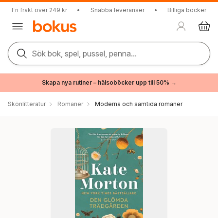
Fri frakt över 249 kr
•
Snabba leveranser
•
Billiga böcker
Sök bok, spel, pussel, penna...
Skapa nya rutiner – hälsoböcker upp till 50% →
Skönlitteratur
Romaner
Moderna och samtida romaner