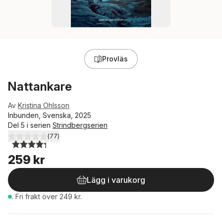
Provläs
Nattankare
Av
Kristina Ohlsson
Inbunden, Svenska, 2025
Del 5 i serien
Strindbergserien
(
77
)
4,3
utav 5 stjärnor. Totalt antal röster:
259 kr
Lägg i varukorg
.
Fri frakt över 249 kr.