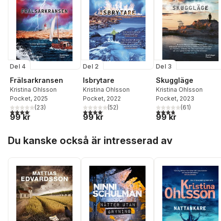
Del 4
Del 2
Del 3
Frälsarkransen
Isbrytare
Skuggläge
Kristina Ohlsson
Kristina Ohlsson
Kristina Ohlsson
Pocket
, 2025
Pocket
, 2022
Pocket
, 2023
(
23
)
(
52
)
(
61
)
4,1
utav 5 stjärnor. Totalt antal röster:
4,1
utav 5 stjärnor. Totalt antal röster:
3,8
utav 5 stjärnor. Tota
99 kr
99 kr
99 kr
Hoppa över listan
Du kanske också är intresserad av