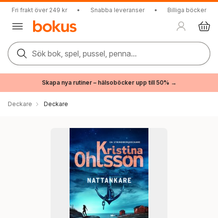
Fri frakt över 249 kr
•
Snabba leveranser
•
Billiga böcker
Sök bok, spel, pussel, penna...
Skapa nya rutiner – hälsoböcker upp till 50% →
Deckare
Deckare