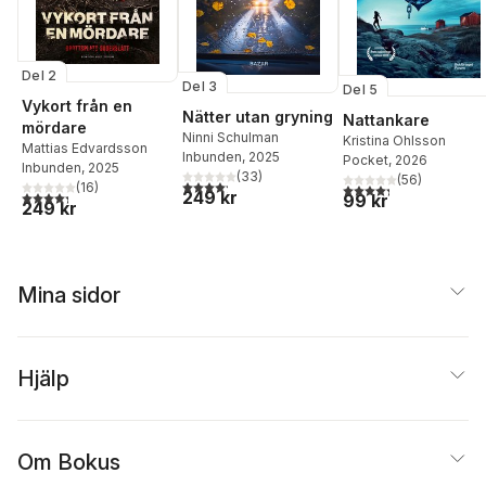
Del 2
Del 3
Del 5
Vykort från en
Nätter utan gryning
Nattankare
mördare
Ninni Schulman
Kristina Ohlsson
Mattias Edvardsson
Inbunden
, 2025
Pocket
, 2026
Inbunden
, 2025
(
33
)
(
56
)
4,2
utav 5 stjärnor. Totalt antal röster:
(
16
)
4,3
utav 5 stjärnor. Tota
249 kr
4,3
utav 5 stjärnor. Totalt antal röster:
99 kr
249 kr
Mina sidor
Hjälp
Om Bokus