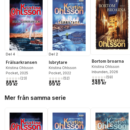
Del 4
Del 2
Bortom broarna
Frälsarkransen
Isbrytare
Kristina Ohlsson
Kristina Ohlsson
Kristina Ohlsson
Inbunden
, 2026
Pocket
, 2025
Pocket
, 2022
(
59
)
(
23
)
(
52
)
4,4
utav 5 stjärnor. Tota
4,1
utav 5 stjärnor. Totalt antal röster:
4,1
utav 5 stjärnor. Totalt antal röster:
249 kr
99 kr
99 kr
Hoppa över listan
Mer från samma serie