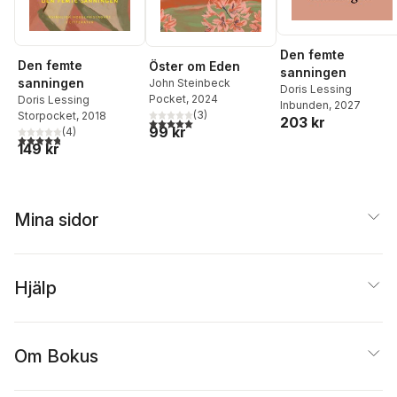
Den femte
Den femte
Öster om Eden
sanningen
sanningen
John Steinbeck
Doris Lessing
Pocket
, 2024
Doris Lessing
Inbunden
, 2027
(
3
)
Storpocket
, 2018
203 kr
5,0
utav 5 stjärnor. Totalt antal röster:
99 kr
(
4
)
4,8
utav 5 stjärnor. Totalt antal röster:
149 kr
Mina sidor
Hjälp
Om Bokus