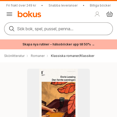
Fri frakt över 249 kr
•
Snabba leveranser
•
Billiga böcker
Sök bok, spel, pussel, penna...
Skapa nya rutiner – hälsoböcker upp till 50% →
Skönlitteratur
Romaner
Klassiska romaner/Klassiker