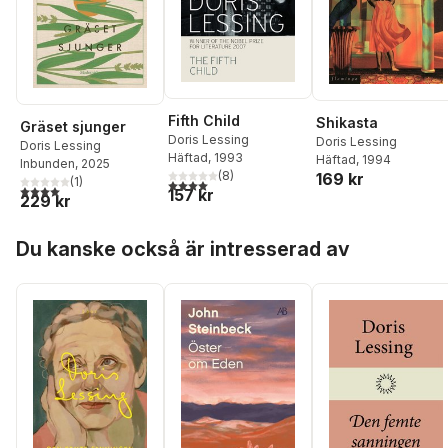
Fifth Child
Shikasta
Gräset sjunger
Doris Lessing
Doris Lessing
Doris Lessing
Häftad
, 1993
Häftad
, 1994
Inbunden
, 2025
(
8
)
169 kr
(
1
)
4,0
utav 5 stjärnor. Totalt antal röster:
4,0
utav 5 stjärnor. Totalt antal röster:
157 kr
229 kr
Hoppa över listan
Du kanske också är intresserad av