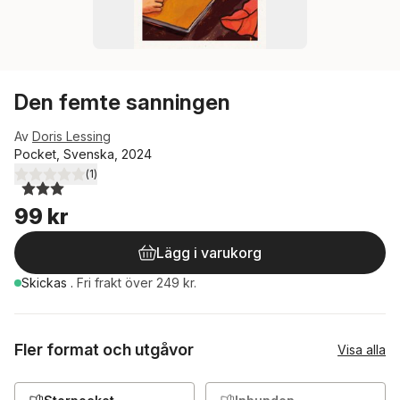
Den femte sanningen
Av
Doris Lessing
Pocket, Svenska, 2024
(
1
)
3,0
utav 5 stjärnor. Totalt antal röster:
99 kr
Lägg i varukorg
Skickas
.
Fri frakt över 249 kr.
Fler format och utgåvor
Visa alla