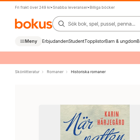
Fri frakt över 249 kr
•
Snabba leveranser
•
Billiga böcker
Sök bok, spel, pussel, penna...
Meny
Erbjudanden
Student
Topplistor
Barn & ungdom
B
Skönlitteratur
Romaner
Historiska romaner