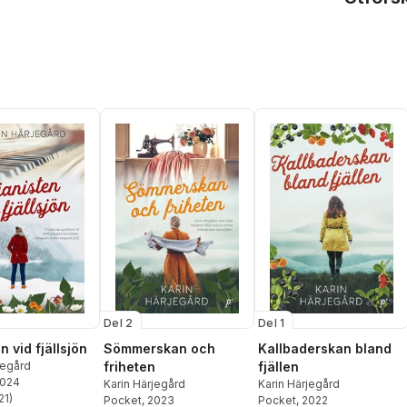
Del 2
Del 1
n vid fjällsjön
Sömmerskan och
Kallbaderskan bland
jegård
friheten
fjällen
2024
Karin Härjegård
Karin Härjegård
21
)
Pocket
, 2023
Pocket
, 2022
stjärnor. Totalt antal röster: