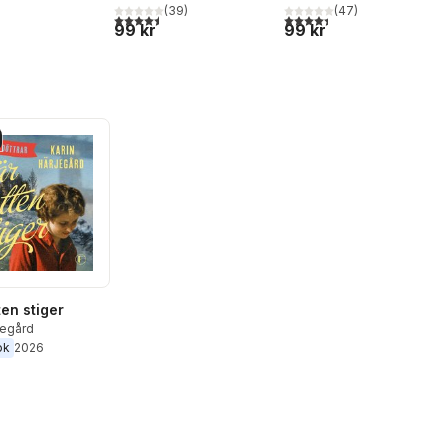
(
39
)
(
47
)
4,5
utav 5 stjärnor. Totalt antal röster:
4,4
utav 5 stjärnor. Totalt ant
99 kr
99 kr
ten stiger
jegård
ok
2026