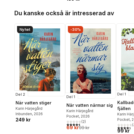
Hoppa över listan
Du kanske också är intresserad av
Nyhet
-30%
Del 1
Del 2
Del 1
Kallbad
När vatten stiger
När vatten närmar sig
fjällen
Karin Härjegård
Karin Härjegård
Inbunden
, 2026
Karin Här
Pocket
, 2026
249 kr
Pocket
, 
(
2
)
4,5
utav 5 stjärnor. Totalt antal röster:
(
69 kr
4,4
utav 5 
99 kr
99 kr