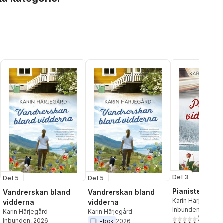
Del 3
Del 5
Del 5
Pianisten vid f
Vandrerskan bland
Vandrerskan bland
Karin Härjegård
vidderna
vidderna
Inbunden
, 2024
Karin Härjegård
Karin Härjegård
(
10
)
Inbunden
, 2026
E-bok
2026
5,0
utav 5 stjärnor.