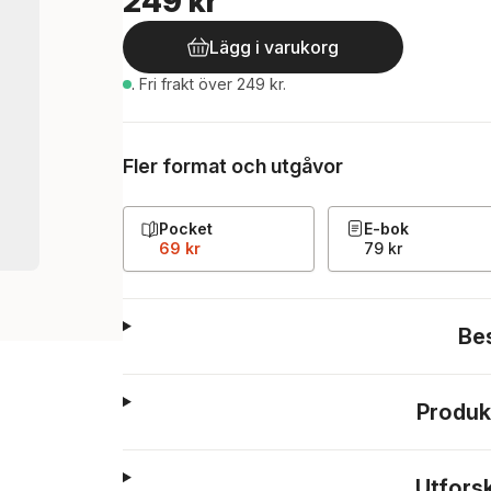
249 kr
Lägg i varukorg
.
Fri frakt över 249 kr.
Fler format och utgåvor
Pocket
E-bok
69 kr
79 kr
Be
Produk
Utfors