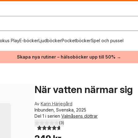
okus Play
E-böcker
Ljudböcker
Pocketböcker
Spel och pussel
Skapa nya rutiner – hälsoböcker upp till 50% →
När vatten närmar sig
Av
Karin Härjegård
Inbunden, Svenska, 2025
Del 1 i serien
Valmåsens döttrar
(
3
)
4,7
utav 5 stjärnor. Totalt antal röster: