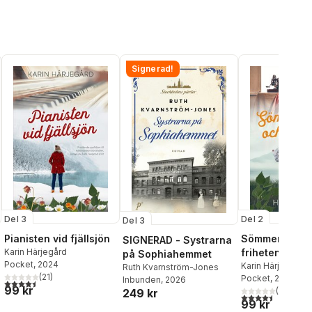
Signerad!
Del 3
Del 2
Del 3
Pianisten vid fjällsjön
Sömmerskan 
SIGNERAD - Systrarna
Karin Härjegård
friheten
på Sophiahemmet
Pocket
, 2024
Karin Härjegård
Ruth Kvarnström-Jones
(
21
)
Pocket
, 2023
Inbunden
, 2026
4,5
utav 5 stjärnor. Totalt antal röster:
99 kr
(
39
)
249 kr
4,5
utav 5 stjärnor.
al röster:
99 kr