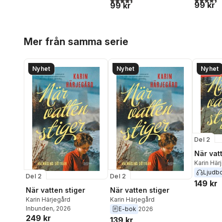
99 kr
99 kr
Hoppa över listan
Mer från samma serie
Nyhet
Nyhet
Nyhet
Del 2
När vat
Karin Här
Ljudb
Del 2
Del 2
149 kr
När vatten stiger
När vatten stiger
Karin Härjegård
Karin Härjegård
Inbunden
, 2026
E-bok
2026
249 kr
139 kr