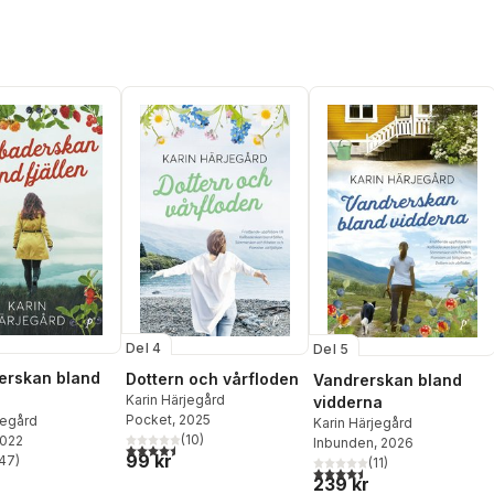
Del 4
Del 5
erskan bland
Dottern och vårfloden
Vandrerskan bland
Karin Härjegård
vidderna
Pocket
, 2025
jegård
Karin Härjegård
(
10
)
2022
Inbunden
, 2026
4,5
utav 5 stjärnor. Totalt antal röster:
99 kr
47
)
(
11
)
stjärnor. Totalt antal röster:
4,5
utav 5 stjärnor. Totalt ant
239 kr