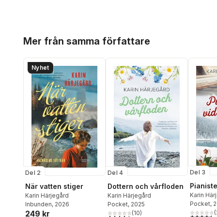
Hoppa över listan
Mer från samma författare
Nyhet
Del 3
Del 2
Del 4
Pianiste
När vatten stiger
Dottern och vårfloden
Karin Här
Karin Härjegård
Karin Härjegård
Pocket
, 
Inbunden
, 2026
Pocket
, 2025
(
249 kr
(
10
)
4,5
utav 5 
4,5
utav 5 stjärnor. Totalt antal röster: