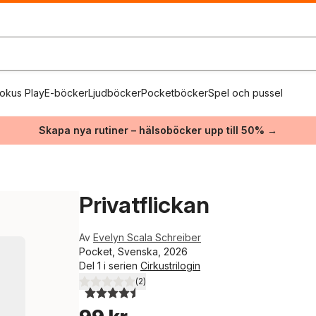
okus Play
E-böcker
Ljudböcker
Pocketböcker
Spel och pussel
Skapa nya rutiner – hälsoböcker upp till 50% →
Privatflickan
Av
Evelyn Scala Schreiber
Pocket, Svenska, 2026
Del 1 i serien
Cirkustrilogin
(
2
)
4,5
utav 5 stjärnor. Totalt antal röster: