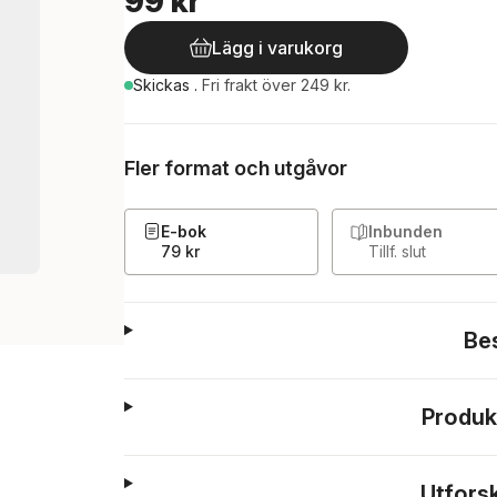
99 kr
Lägg i varukorg
Skickas
.
Fri frakt över 249 kr.
Fler format och utgåvor
E-bok
Inbunden
79 kr
Tillf. slut
Be
Produk
Utfors