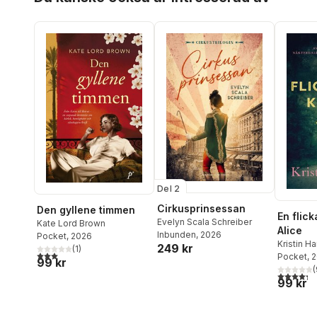
Del 2
Cirkusprinsessan
Den gyllene timmen
En flick
Evelyn Scala Schreiber
Kate Lord Brown
Alice
Inbunden
, 2026
Pocket
, 2026
Kristin H
249 kr
(
1
)
3,0
utav 5 stjärnor. Totalt antal röster:
Pocket
, 
99 kr
(
4,3
utav 5 
99 kr