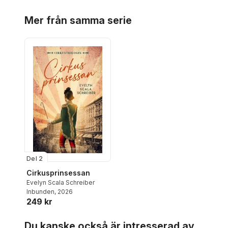
Hoppa över listan
Mer från samma serie
Del 2
Cirkusprinsessan
Evelyn Scala Schreiber
Inbunden
, 2026
249 kr
Hoppa över listan
Du kanske också är intresserad av