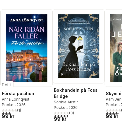
Del 1
Bokhandeln på Foss
Första position
Skymning över
Bridge
Anna Lönnqvist
Pam Jenoff
Sophie Austin
Pocket
, 2026
Pocket
, 2026
Pocket
, 2026
(
1
)
(
8
)
al röster:
3,0
utav 5 stjärnor. Totalt antal röster:
4,3
utav 5 stjärnor
(
3
)
99 kr
4,7
utav 5 stjärnor. Totalt antal röster:
99 kr
99 kr