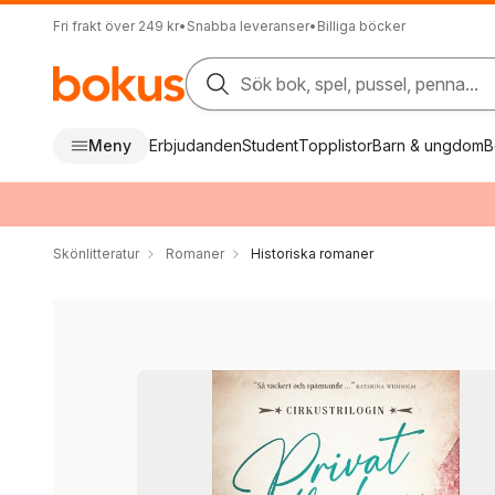
Fri frakt över 249 kr
•
Snabba leveranser
•
Billiga böcker
Sök bok, spel, pussel, penna...
Meny
Erbjudanden
Student
Topplistor
Barn & ungdom
B
Skönlitteratur
Romaner
Historiska romaner