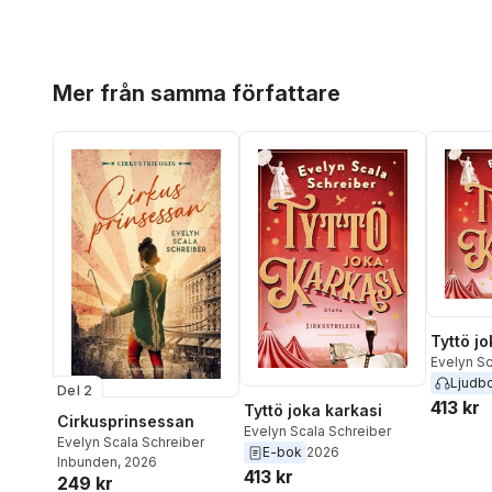
Hoppa över listan
Mer från samma författare
Tyttö jo
Evelyn Sc
Ljudb
Del 2
413 kr
Tyttö joka karkasi
Cirkusprinsessan
Evelyn Scala Schreiber
Evelyn Scala Schreiber
E-bok
2026
Inbunden
, 2026
413 kr
249 kr