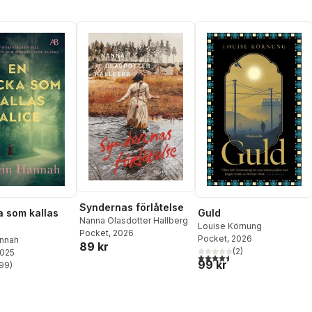
Syndernas förlåtelse
a som kallas
Guld
Nanna Olasdotter Hallberg
Louise Körnung
Pocket
, 2026
Pocket
, 2026
annah
89 kr
(
2
)
2025
4,5
utav 5 stjärnor. Totalt ant
99 kr
99
)
stjärnor. Totalt antal röster: