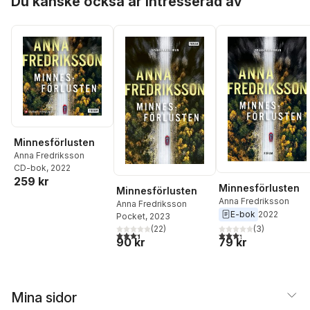
Du kanske också är intresserad av
Minnesförlusten
Anna Fredriksson
CD-bok
, 2022
259 kr
Minnesförlusten
Minnesförlusten
Anna Fredriksson
Anna Fredriksson
E-bok
2022
Pocket
, 2023
(
3
)
(
22
)
3,3
utav 5 stjärnor. Tota
3,4
utav 5 stjärnor. Totalt antal röster:
79 kr
90 kr
Mina sidor