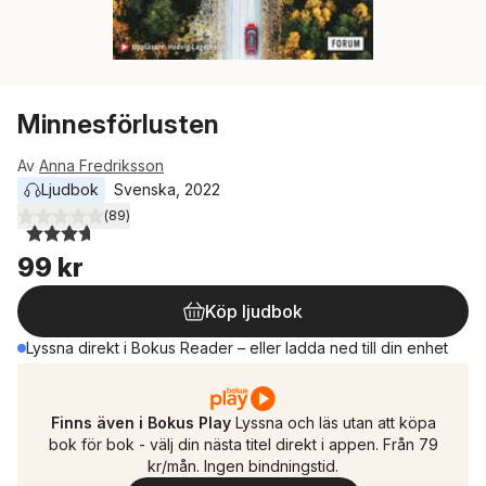
Minnesförlusten
Av
Anna Fredriksson
Ljudbok
Svenska
, 
2022
(
89
)
3,7
utav 5 stjärnor. Totalt antal röster:
99 kr
Köp ljudbok
Lyssna direkt i Bokus Reader – eller ladda ned till din enhet
Finns även i Bokus Play
Lyssna och läs utan att köpa
bok för bok - välj din nästa titel direkt i appen. Från 79
kr/mån. Ingen bindningstid.