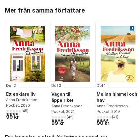
Hoppa över listan
Mer från samma författare
Del 2
Del 3
Del 1
Ett enklare liv
Vägen till
Mellan himmel oc
Anna Fredriksson
äppelriket
hav
Pocket
, 2020
Anna Fredriksson
Anna Fredriksson
(
45
)
Pocket
, 2021
Pocket
, 2019
4,0
utav 5 stjärnor. Totalt antal röster:
99 kr
(
45
)
(
41
)
3,9
utav 5 stjärnor. Totalt antal röster:
3,9
utav 5 stjärnor. Tota
99 kr
90 kr
Hoppa över listan