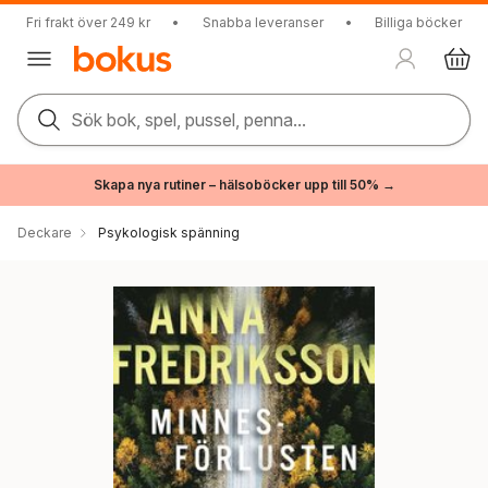
Fri frakt över 249 kr
•
Snabba leveranser
•
Billiga böcker
Sök bok, spel, pussel, penna...
Skapa nya rutiner – hälsoböcker upp till 50% →
Deckare
Psykologisk spänning