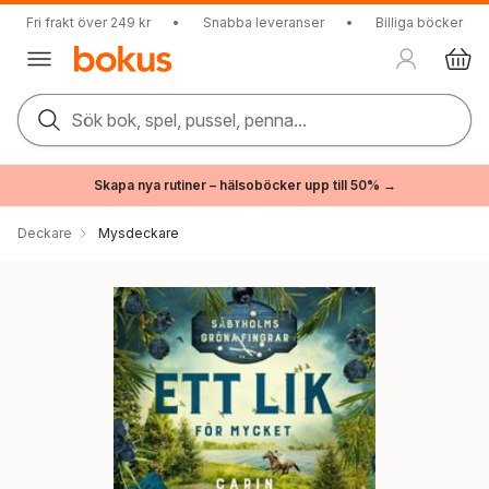
Fri frakt över 249 kr
•
Snabba leveranser
•
Billiga böcker
Sök bok, spel, pussel, penna...
Skapa nya rutiner – hälsoböcker upp till 50% →
Deckare
Mysdeckare