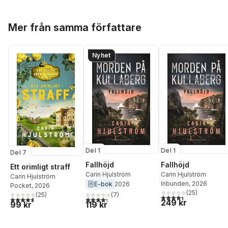
Hoppa över listan
Mer från samma författare
Nyhet
Del 1
Del 1
Del 7
Fallhöjd
Fallhöjd
Ett orimligt straff
Carin Hjulström
Carin Hjulström
Carin Hjulström
Inbunden
, 2026
E-bok
2026
Pocket
, 2026
(
25
)
(
7
)
(
25
)
4,4
utav 5 stjärnor. Tota
4,3
utav 5 stjärnor. Totalt antal röster:
4,6
utav 5 stjärnor. Totalt antal röster:
249 kr
119 kr
99 kr