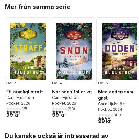
Hoppa över listan
Mer från samma serie
Del 7
Del 4
Del 5
Ett orimligt straff
När snön faller vit
Med döden som
Carin Hjulström
Carin Hjulström
gäst
Pocket
, 2026
Pocket
, 2023
Carin Hjulström
(
25
)
(
83
)
Pocket
, 2024
4,6
utav 5 stjärnor. Totalt antal röster:
3,6
utav 5 stjärnor. Totalt antal röster:
99 kr
99 kr
(
43
)
4,1
utav 5 stjärnor. Total
99 kr
Hoppa över listan
Du kanske också är intresserad av