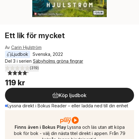
Ett lik för mycket
Av
Carin Hjulström
Ljudbok
Svenska
, 
2022
Del 3 i serien
Säbyholms gröna fingrar
(
319
)
4,2
utav 5 stjärnor. Totalt antal röster:
119 kr
Köp ljudbok
Lyssna direkt i Bokus Reader – eller ladda ned till din enhet
Finns även i Bokus Play
Lyssna och läs utan att köpa
bok för bok - välj din nästa titel direkt i appen. Från 79