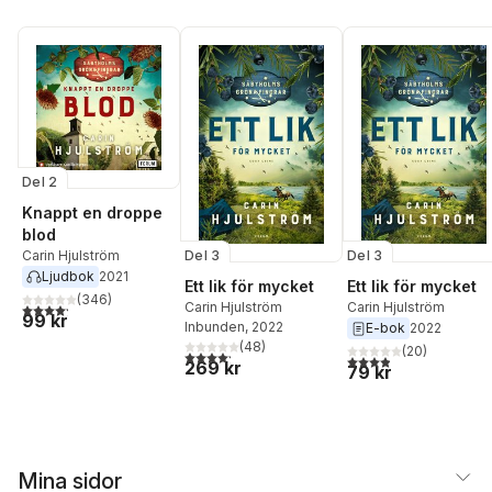
Del 2
Knappt en droppe
blod
Carin Hjulström
Del 3
Del 3
Ljudbok
2021
Ett lik för mycket
Ett lik för mycket
(
346
)
Carin Hjulström
Carin Hjulström
4,2
utav 5 stjärnor. Totalt antal röster:
99 kr
Inbunden
, 2022
E-bok
2022
(
48
)
(
20
)
4,2
utav 5 stjärnor. Totalt antal röster:
3,9
utav 5 stjärnor. Tota
269 kr
79 kr
Mina sidor