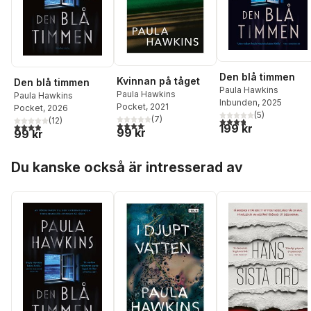
Den blå timmen
Kvinnan på tåget
Den blå timmen
Paula Hawkins
Paula Hawkins
Paula Hawkins
Inbunden
, 2025
Pocket
, 2021
Pocket
, 2026
(
5
)
(
7
)
3,8
utav 5 stjärnor. Tota
(
12
)
4,1
utav 5 stjärnor. Totalt antal röster:
3,9
utav 5 stjärnor. Totalt antal röster:
199 kr
99 kr
99 kr
Hoppa över listan
Du kanske också är intresserad av