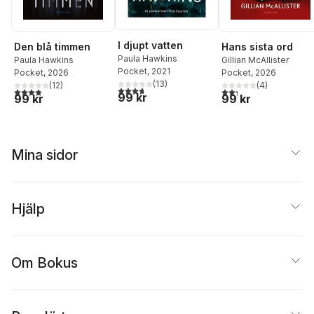
I djupt vatten
Den blå timmen
Hans sista ord
Paula Hawkins
Paula Hawkins
Gillian McAllister
Pocket
, 2021
Pocket
, 2026
Pocket
, 2026
(
13
)
(
12
)
(
4
)
3,7
utav 5 stjärnor. Totalt antal röster:
3,9
utav 5 stjärnor. Totalt antal röster:
2,3
utav 5 stjärnor. Tota
99 kr
99 kr
99 kr
Mina sidor
Hjälp
Om Bokus