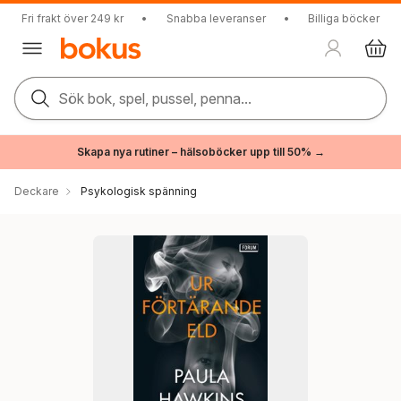
Fri frakt över 249 kr
•
Snabba leveranser
•
Billiga böcker
Sök bok, spel, pussel, penna...
Skapa nya rutiner – hälsoböcker upp till 50% →
Deckare
Psykologisk spänning