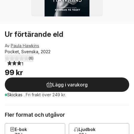
Ur förtärande eld
Av
Paula Hawkins
Pocket, Svenska, 2022
(
6
)
3,3
utav 5 stjärnor. Totalt antal röster:
99 kr
Lägg i varukorg
Skickas
.
Fri frakt över 249 kr.
Fler format och utgåvor
E-bok
Ljudbok