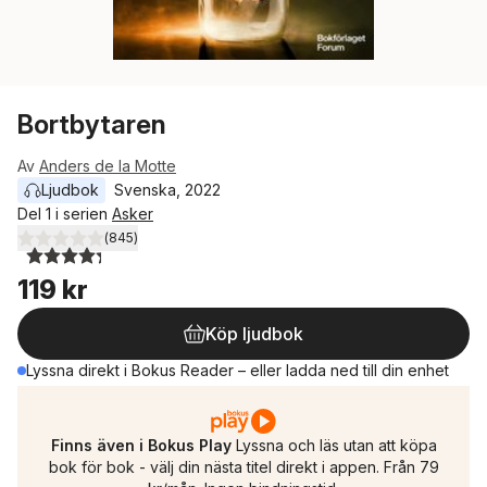
Bortbytaren
Av
Anders de la Motte
Ljudbok
Svenska
, 
2022
Del 1 i serien
Asker
(
845
)
4,3
utav 5 stjärnor. Totalt antal röster:
119 kr
Köp ljudbok
Lyssna direkt i Bokus Reader – eller ladda ned till din enhet
Finns även i Bokus Play
Lyssna och läs utan att köpa
bok för bok - välj din nästa titel direkt i appen. Från 79