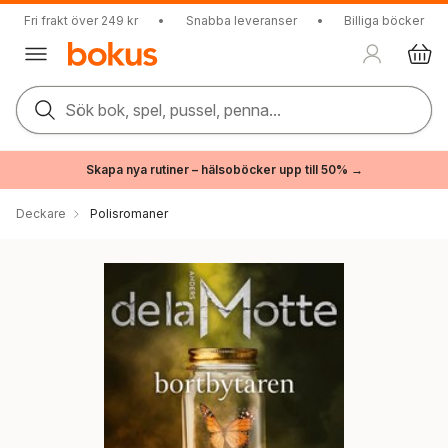
Fri frakt över 249 kr
•
Snabba leveranser
•
Billiga böcker
Sök bok, spel, pussel, penna...
Skapa nya rutiner – hälsoböcker upp till 50% →
Deckare
Polisromaner