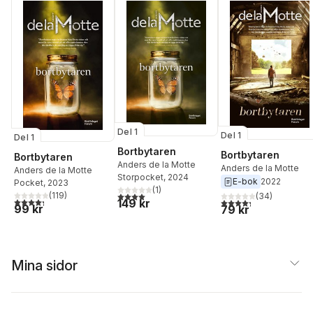
Del 1
Del 1
Del 1
Bortbytaren
Bortbytaren
Bortbytaren
Anders de la Motte
Anders de la Motte
Anders de la Motte
Storpocket
, 2024
E-bok
2022
Pocket
, 2023
(
1
)
(
119
)
4,0
utav 5 stjärnor. Totalt antal röster:
(
34
)
4,3
utav 5 stjärnor. Totalt antal röster:
4,3
utav 5 stjärnor. Tota
149 kr
99 kr
79 kr
Mina sidor