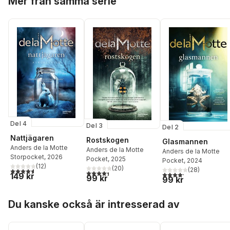
Mer från samma serie
Del 4
Del 3
Del 2
Nattjägaren
Rostskogen
Glasmannen
Anders de la Motte
Anders de la Motte
Anders de la Motte
Storpocket
, 2026
Pocket
, 2025
Pocket
, 2024
(
12
)
(
20
)
(
28
)
4,6
utav 5 stjärnor. Totalt antal röster:
4,4
utav 5 stjärnor. Totalt antal röster:
4,2
utav 5 stjärnor. Tota
149 kr
99 kr
99 kr
Hoppa över listan
Du kanske också är intresserad av