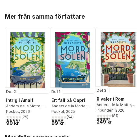
Hoppa över listan
Mer från samma författare
Del 3
Del 2
Del 1
Rivaler i Rom
Intrig i Amalfi
Ett fall på Capri
Anders de la Motte
,
Anders de la Motte
,
Anders de la Motte
,
Anette de la Motte
Inbunden
, 2026
Anette de la Motte
Pocket
, 2026
Anette de la Motte
Pocket
, 2025
(
81
)
(
75
)
(
54
)
4,3
utav 5 stjärnor. Tota
4,4
utav 5 stjärnor. Totalt antal röster:
4,0
utav 5 stjärnor. Totalt antal röster:
249 kr
99 kr
99 kr
Hoppa över listan