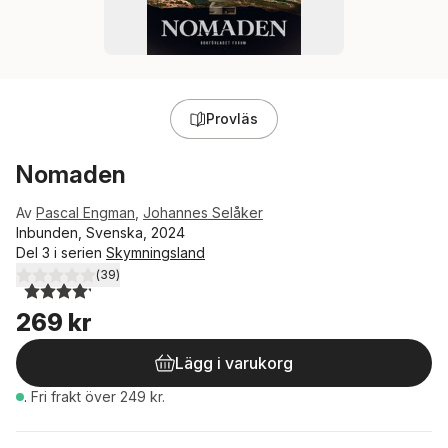
Provläs
Nomaden
Av
Pascal Engman
,
Johannes Selåker
Inbunden, Svenska, 2024
Del 3 i serien
Skymningsland
(
39
)
4,2
utav 5 stjärnor. Totalt antal röster:
269 kr
Lägg i varukorg
.
Fri frakt över 249 kr.