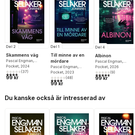
Del 2
Del 1
Del 4
Skammens väg
Till minne av en
Albinon
Pascal Engman
,
mördare
Pascal Engman
,
Johannes Selåker
Pocket
, 2024
Pascal Engman
,
Johannes Selåker
Pocket
, 2026
(
37
)
Johannes Selåker
Pocket
, 2023
(
9
)
3,8
utav 5 stjärnor. Totalt antal röster:
4,7
utav 5 stjärnor. Tota
99 kr
99 kr
(
48
)
3,9
utav 5 stjärnor. Totalt antal röster:
99 kr
Hoppa över listan
Du kanske också är intresserad av