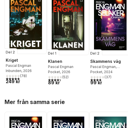
Del 2
Del 1
Del 2
Kriget
Klanen
Skammens väg
Pascal Engman
Pascal Engman
Pascal Engman
,
Inbunden
, 2026
Pocket
, 2026
Johannes Selåker
Pocket
, 2024
(
78
)
(
52
)
(
37
)
4,8
utav 5 stjärnor. Totalt antal röster:
4,4
utav 5 stjärnor. Totalt antal röster:
3,8
utav 5 stjärnor. Tota
249 kr
89 kr
99 kr
Hoppa över listan
Mer från samma serie