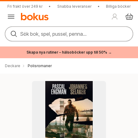
Fri frakt över 249 kr
•
Snabba leveranser
•
Billiga böcker
Sök bok, spel, pussel, penna...
Skapa nya rutiner – hälsoböcker upp till 50% →
Deckare
Polisromaner