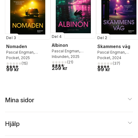
Del 4
Del 3
Del 2
Albinon
Nomaden
Skammens väg
Pascal Engman
,
Pascal Engman
,
Pascal Engman
,
Johannes Selåker
Inbunden
, 2025
Johannes Selåker
Pocket
, 2025
Johannes Selåker
Pocket
, 2024
(
21
)
(
15
)
(
37
)
4,2
utav 5 stjärnor. Totalt antal röster:
4,1
utav 5 stjärnor. Totalt antal röster:
3,8
utav 5 stjärnor. Tota
259 kr
99 kr
99 kr
Mina sidor
Hjälp