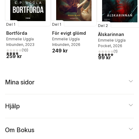
Del 1
Del 1
Del 2
För evigt glömd
Bortförda
Älskarinnan
Emmelie Uggla
Emmelie Uggla
Emmelie Uggla
Inbunden
, 2026
Inbunden
, 2023
Pocket
, 2026
249 kr
(
10
)
(
1
)
3,9
utav 5 stjärnor. Totalt antal röster:
5,0
utav 5 stjärnor. Tota
259 kr
99 kr
Mina sidor
Hjälp
Om Bokus