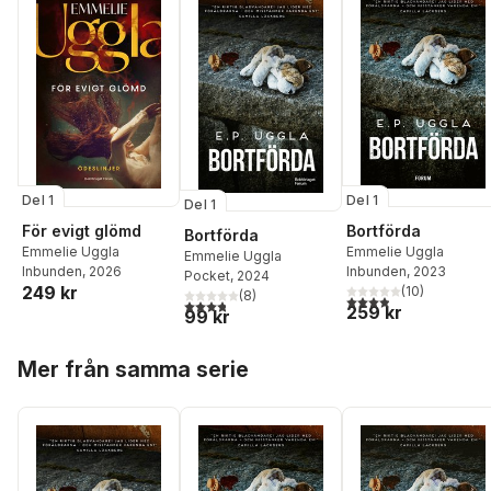
Del 1
Del 1
Del 1
För evigt glömd
Bortförda
Bortförda
Emmelie Uggla
Emmelie Uggla
Emmelie Uggla
Inbunden
, 2026
Inbunden
, 2023
Pocket
, 2024
249 kr
(
10
)
(
8
)
3,9
utav 5 stjärnor. Tota
3,8
utav 5 stjärnor. Totalt antal röster:
259 kr
99 kr
Hoppa över listan
Mer från samma serie