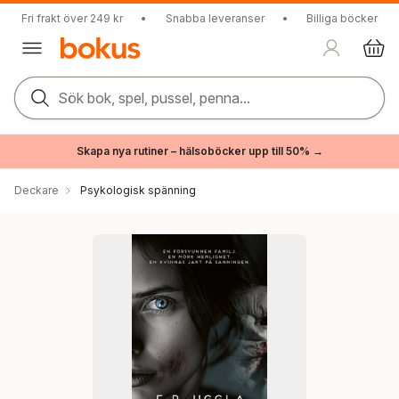
Fri frakt över 249 kr
•
Snabba leveranser
•
Billiga böcker
Sök bok, spel, pussel, penna...
Skapa nya rutiner – hälsoböcker upp till 50% →
Deckare
Psykologisk spänning