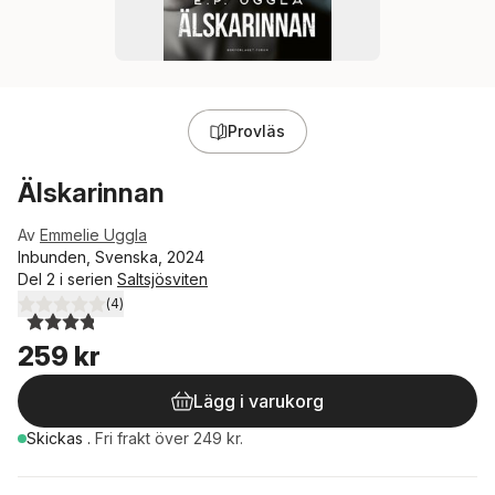
Provläs
Älskarinnan
Av
Emmelie Uggla
Inbunden, Svenska, 2024
Del 2 i serien
Saltsjösviten
(
4
)
3,8
utav 5 stjärnor. Totalt antal röster:
259 kr
Lägg i varukorg
Skickas
.
Fri frakt över 249 kr.