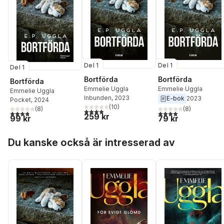
Del 1
Del 1
Del 1
Bortförda
Bortförda
Bortförda
Emmelie Uggla
Emmelie Uggla
Emmelie Uggla
Inbunden
, 2023
E-bok
2023
Pocket
, 2024
(
10
)
(
8
)
(
8
)
3,9
utav 5 stjärnor. Totalt antal röster:
3,8
utav 5 stjärnor. Totalt antal röster:
4,0
utav 5 stjärnor. Tota
259 kr
99 kr
79 kr
Hoppa över listan
Du kanske också är intresserad av