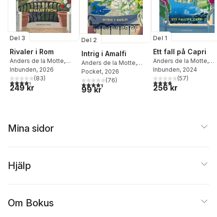
Del 1
Del 3
Del 2
Ett fall på Capri
Rivaler i Rom
Intrig i Amalfi
Anders de la Motte
,
Anders de la Motte
,
Anders de la Motte
,
Anette de la Motte
Inbunden
, 2024
Anette de la Motte
Inbunden
, 2026
Anette de la Motte
Pocket
, 2026
(
57
)
(
83
)
(
76
)
3,8
utav 5 stjärnor. Tota
4,3
utav 5 stjärnor. Totalt antal röster:
4,4
utav 5 stjärnor. Totalt antal röster:
256 kr
249 kr
99 kr
Mina sidor
Hjälp
Om Bokus