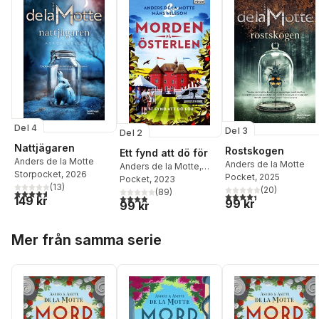
Del 4
Del 3
Del 2
Nattjägaren
Rostskogen
Ett fynd att dö för
Anders de la Motte
Anders de la Motte
Anders de la Motte
,
Storpocket
, 2026
Pocket
, 2025
Måns Nilsson
Pocket
, 2023
(
13
)
(
20
)
(
89
)
4,6
utav 5 stjärnor. Totalt antal röster:
4,4
utav 5 stjärnor. Tota
3,9
utav 5 stjärnor. Totalt antal röster:
149 kr
99 kr
99 kr
Hoppa över listan
Mer från samma serie