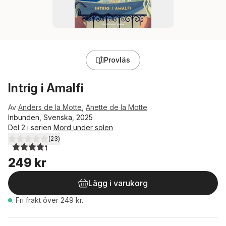
Provläs
Intrig i Amalfi
Av
Anders de la Motte
,
Anette de la Motte
Inbunden, Svenska, 2025
Del 2 i serien
Mord under solen
(
23
)
4,3
utav 5 stjärnor. Totalt antal röster:
249 kr
Lägg i varukorg
.
Fri frakt över 249 kr.