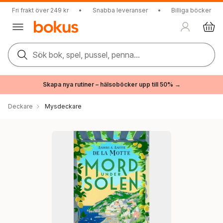
Fri frakt över 249 kr
•
Snabba leveranser
•
Billiga böcker
Sök bok, spel, pussel, penna...
Skapa nya rutiner – hälsoböcker upp till 50% →
Deckare
Mysdeckare