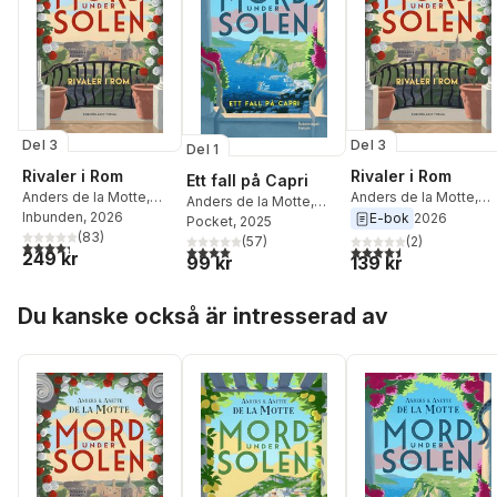
Del 3
Del 3
Del 1
Rivaler i Rom
Rivaler i Rom
Ett fall på Capri
Anders de la Motte
,
Anders de la Motte
,
Anders de la Motte
,
Anette de la Motte
Inbunden
, 2026
Anette de la Motte
E-bok
2026
Anette de la Motte
Pocket
, 2025
(
83
)
(
57
)
(
2
)
4,3
utav 5 stjärnor. Totalt antal röster:
4,0
utav 5 stjärnor. Totalt antal röster:
4,5
utav 5 stjärnor. Tota
249 kr
99 kr
139 kr
Hoppa över listan
Du kanske också är intresserad av