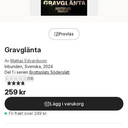
Provläs
Gravglänta
Av
Mattias Edvardsson
Inbunden, Svenska, 2024
Del 1 i serien
Brottsplats Söderslätt
(
13
)
3,8
utav 5 stjärnor. Totalt antal röster:
259 kr
Lägg i varukorg
.
Fri frakt över 249 kr.