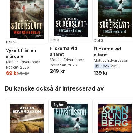
Del 3
Del 3
Del 2
Flickorna vid
Flickorna vid
Vykort från en
altaret
altaret
mördare
Mattias Edvardsson
Mattias Edvardsson
Mattias Edvardsson
Inbunden
, 2026
E-bok
2026
Pocket
, 2026
249 kr
139 kr
69 kr
99 kr
Hoppa över listan
Du kanske också är intresserad av
Nyhet