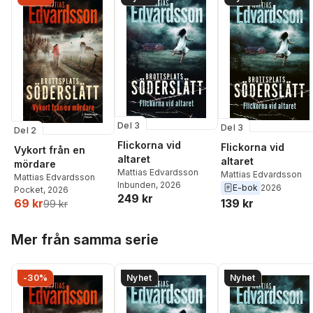
Del 3
Del 3
Del 2
Flickorna vid
Flickorna vid
Vykort från en
altaret
altaret
mördare
Mattias Edvardsson
Mattias Edvardsson
Mattias Edvardsson
Inbunden
, 2026
E-bok
2026
Pocket
, 2026
249 kr
139 kr
69 kr
99 kr
Hoppa över listan
Mer från samma serie
-30%
Nyhet
Nyhet