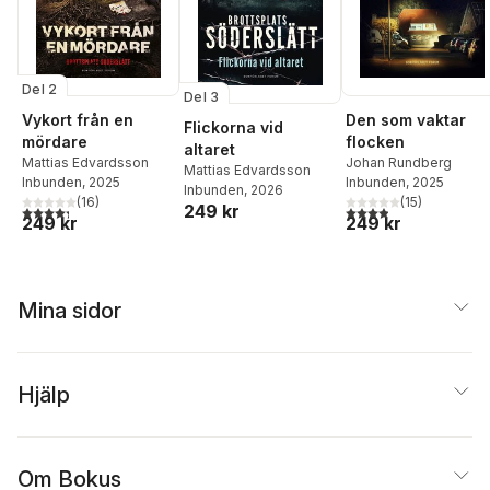
Del 2
Del 3
Den som vaktar
Vykort från en
Flickorna vid
flocken
mördare
altaret
Johan Rundberg
Mattias Edvardsson
Mattias Edvardsson
Inbunden
, 2025
Inbunden
, 2025
Inbunden
, 2026
(
15
)
(
16
)
249 kr
3,9
utav 5 stjärnor. Tota
4,3
utav 5 stjärnor. Totalt antal röster:
249 kr
249 kr
Mina sidor
Hjälp
Om Bokus