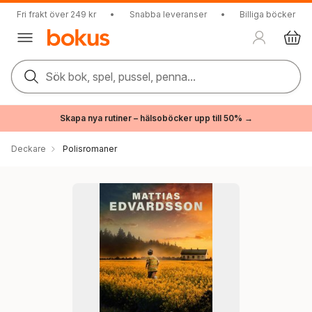
Fri frakt över 249 kr
•
Snabba leveranser
•
Billiga böcker
Sök bok, spel, pussel, penna...
Skapa nya rutiner – hälsoböcker upp till 50% →
Deckare
Polisromaner