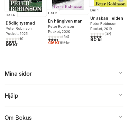
Del 1
Del 2
Del 4
Ur askan i elden
En hängiven man
Dödlig tystnad
Peter Robinson
Peter Robinson
Peter Robinson
Pocket
, 2019
Pocket
, 2020
Pocket
, 2025
(
32
)
4,0
utav 5 stjärnor. Tota
(
34
)
90 kr
(
9
)
3,5
utav 5 stjärnor. Totalt antal röster:
3,7
utav 5 stjärnor. Totalt antal röster:
49 kr
99 kr
99 kr
Mina sidor
Hjälp
Om Bokus