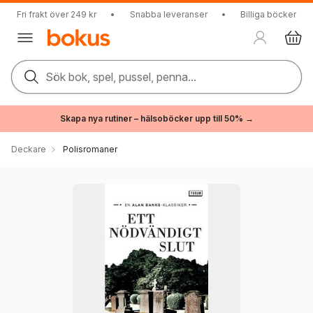
Fri frakt över 249 kr
•
Snabba leveranser
•
Billiga böcker
Sök bok, spel, pussel, penna...
Skapa nya rutiner – hälsoböcker upp till 50% →
Deckare
Polisromaner