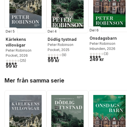
Del 6
Del 5
Del 4
Onsdagsbarn
Kärlekens
Dödlig tystnad
Peter Robinson
villovägar
Peter Robinson
Inbunden
, 2026
Pocket
, 2025
Peter Robinson
(
3
)
(
9
)
Pocket
, 2026
4,0
utav 5 stjärnor. Tota
3,7
utav 5 stjärnor. Totalt antal röster:
249 kr
99 kr
(
25
)
4,1
utav 5 stjärnor. Totalt antal röster:
99 kr
Hoppa över listan
Mer från samma serie