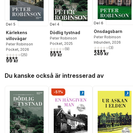
Del 6
Del 5
Del 4
Onsdagsbarn
Kärlekens
Dödlig tystnad
Peter Robinson
villovägar
Peter Robinson
Inbunden
, 2026
Pocket
, 2025
Peter Robinson
(
3
)
(
9
)
Pocket
, 2026
4,0
utav 5 stjärnor. Tota
3,7
utav 5 stjärnor. Totalt antal röster:
249 kr
99 kr
(
25
)
4,1
utav 5 stjärnor. Totalt antal röster:
99 kr
Hoppa över listan
Du kanske också är intresserad av
-51%