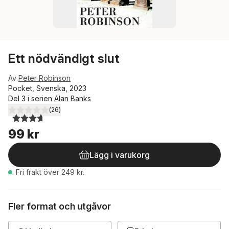
Ett nödvändigt slut
Av
Peter Robinson
Pocket, Svenska, 2023
Del 3 i serien
Alan Banks
(
26
)
3,7
utav 5 stjärnor. Totalt antal röster:
99 kr
Lägg i varukorg
.
Fri frakt över 249 kr.
Fler format och utgåvor