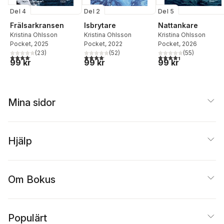
Del 4
Del 2
Del 5
Frälsarkransen
Isbrytare
Nattankare
Kristina Ohlsson
Kristina Ohlsson
Kristina Ohlsson
Pocket
, 2025
Pocket
, 2022
Pocket
, 2026
(
23
)
(
52
)
(
55
)
4,1
utav 5 stjärnor. Totalt antal röster:
4,1
utav 5 stjärnor. Totalt antal röster:
4,4
utav 5 stjärnor. Tota
99 kr
99 kr
99 kr
Mina sidor
Hjälp
Om Bokus
Populärt