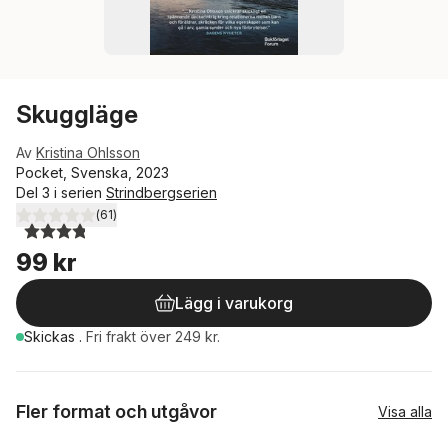
Skuggläge
Av
Kristina Ohlsson
Pocket, Svenska, 2023
Del 3 i serien
Strindbergserien
(
61
)
3,8
utav 5 stjärnor. Totalt antal röster:
99 kr
Lägg i varukorg
Skickas
.
Fri frakt över 249 kr.
Fler format och utgåvor
Visa alla