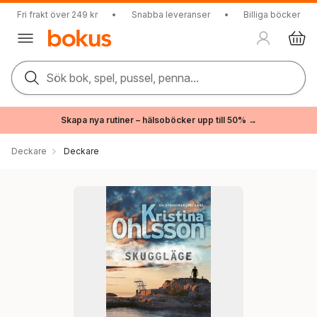
Fri frakt över 249 kr
•
Snabba leveranser
•
Billiga böcker
Sök bok, spel, pussel, penna...
Skapa nya rutiner – hälsoböcker upp till 50% →
Deckare
Deckare