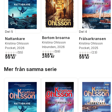
Del 5
Del 4
Bortom broarna
Nattankare
Frälsarkransen
Kristina Ohlsson
Kristina Ohlsson
Kristina Ohlsson
Inbunden
, 2026
Pocket
, 2026
Pocket
, 2025
(
59
)
(
55
)
(
23
)
4,4
utav 5 stjärnor. Totalt antal röster:
4,4
utav 5 stjärnor. Totalt antal röster:
4,1
utav 5 stjärnor. Total
249 kr
99 kr
99 kr
Hoppa över listan
Mer från samma serie