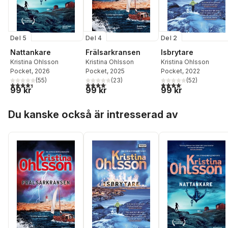
Del 5
Del 4
Del 2
Nattankare
Frälsarkransen
Isbrytare
Kristina Ohlsson
Kristina Ohlsson
Kristina Ohlsson
Pocket
, 2026
Pocket
, 2025
Pocket
, 2022
(
55
)
(
23
)
(
52
)
4,4
utav 5 stjärnor. Totalt antal röster:
4,1
utav 5 stjärnor. Totalt antal röster:
4,1
utav 5 stjärnor. Total
99 kr
99 kr
99 kr
Hoppa över listan
Du kanske också är intresserad av