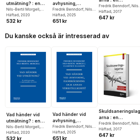
avhysning,
utmätning? : en
kommentar
Fredrik Benndorf
,
Nils
handräckning och
Fredrik Benndorf
,
Nils-
praktisk
Nils-Bertil Morgell
,
Bertil Morgell
Häftad
, 2017
Bertil Morgell
Häftad
, 2025
,
Clarence
Fredrik Benndorf
Häftad
, 2020
annan
genomgång av
647 kr
651 kr
532 kr
Eliasson
verkställighet?
utmätningsmålets
olika skeden
Hoppa över listan
Du kanske också är intresserad av
Skuldsaneringsla
Vad händer vid
Vad händer vid
arna : en
avhysning,
utmätning? : en
kommentar
Fredrik Benndorf
,
Nils
handräckning och
Fredrik Benndorf
,
Nils-
praktisk
Nils-Bertil Morgell
,
Bertil Morgell
Häftad
, 2017
Bertil Morgell
Häftad
, 2025
,
Clarence
Fredrik Benndorf
Häftad
, 2020
annan
genomgång av
647 kr
651 kr
532 kr
Eliasson
verkställighet?
utmätningsmålets