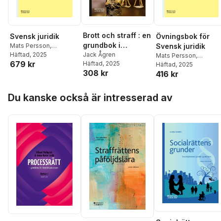
Brott och straff : en
Svensk juridik
Övningsbok för
grundbok i
Mats Persson
,
Svensk juridik
Magdalena Giertz
Häftad
, 2025
,
Åsa
straffrätt
Jack Ågren
Mats Persson
,
679 kr
Hellstadius
,
Mattias
Häftad
, 2025
Magdalena Giertz
Häftad
, 2025
,
Åsa
308 kr
Nilsson
,
Jane Reichel
,
416 kr
Hellstadius
,
Mattias
Erik Sjödin
,
Jack Ågren
,
Nilsson
,
Jane Reichel
,
Hoppa över listan
Karin Åhman
Erik Sjödin
,
Jack Ågre
Du kanske också är intresserad av
Karin Åhman