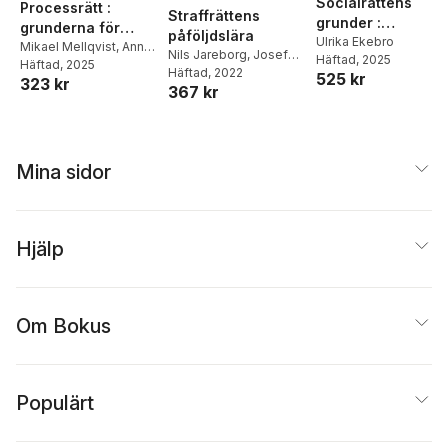
Socialrättens
Processrätt :
Straffrättens
grunder :
grunderna för
påföljdslära
Socialtjänstens
Ulrika Ekebro
domstolsprocessen
Mikael Mellqvist
,
Anna-
Nils Jareborg
,
Josef
Häftad
, 2025
juridik i praktiken
Karin Lindh
Häftad
, 2025
Zila
Häftad
, 2022
525 kr
323 kr
367 kr
Mina sidor
Hjälp
Om Bokus
Populärt