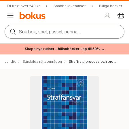
Fri frakt över 249 kr
•
Snabba leveranser
•
Billiga böcker
Sök bok, spel, pussel, penna...
Skapa nya rutiner – hälsoböcker upp till 50% →
Juridik
Särskilda rättsområden
Straffrätt: process och brott