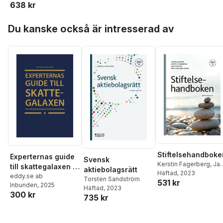
638 kr
aktiebolagsrättslig
studie om
Hoppa över listan
ägarledda bolag
Du kanske också är intresserad av
Stiftelsehandboke
Experternas guide
Svensk
Kerstin Fagerberg
,
Ja
till skattegalaxen :
aktiebolagsrätt
Lindman
Häftad
, 2023
,
Brita Löfgren
tolv röster om
eddy.se ab
Torsten Sandström
531 kr
Lewin
,
Peter Aamisep
Inbunden
, 2025
behovet av en
Häftad
, 2023
300 kr
skattereform
735 kr