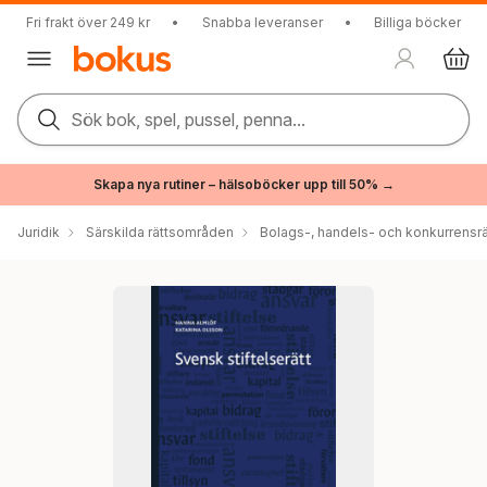
Fri frakt över 249 kr
•
Snabba leveranser
•
Billiga böcker
Sök bok, spel, pussel, penna...
Skapa nya rutiner – hälsoböcker upp till 50% →
Juridik
Särskilda rättsområden
Bolags-, handels- och konkurrensrä