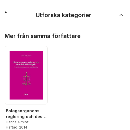
Utforska kategorier
Hoppa över listan
Mer från samma författare
Bolagsorganens
reglering och dess
ändamålsenlighet :
Hanna Almlöf
Häftad
, 2014
en