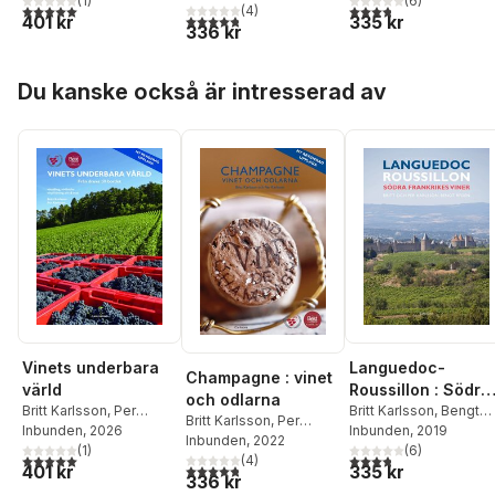
(
6
)
(
1
)
3,8
utav 5 stjärnor. Tota
5,0
utav 5 stjärnor. Totalt antal röster:
(
4
)
335 kr
4,8
utav 5 stjärnor. Totalt antal röster:
401 kr
336 kr
Hoppa över listan
Du kanske också är intresserad av
Languedoc-
Vinets underbara
Champagne : vinet
Roussillon : Södra
värld
och odlarna
Frankrikes viner
Britt Karlsson
,
Bengt
Britt Karlsson
,
Per
Britt Karlsson
,
Per
Rydén
Inbunden
,
Per Karlsson
, 2019
Karlsson
Inbunden
, 2026
Karlsson
Inbunden
, 2022
(
6
)
(
1
)
3,8
utav 5 stjärnor. Tota
5,0
utav 5 stjärnor. Totalt antal röster:
(
4
)
335 kr
4,8
utav 5 stjärnor. Totalt antal röster:
401 kr
336 kr