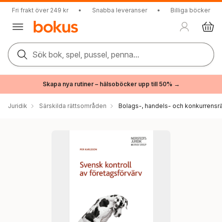
Fri frakt över 249 kr
•
Snabba leveranser
•
Billiga böcker
Sök bok, spel, pussel, penna...
Skapa nya rutiner – hälsoböcker upp till 50% →
Juridik
Särskilda rättsområden
Bolags-, handels- och konkurrensrä