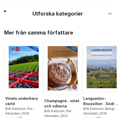
Utforska kategorier
Hoppa över listan
Mer från samma författare
Languedoc-
Vinets underbara
Champagne : vinet
Roussillon : Södra
värld
och odlarna
Frankrikes viner
Britt Karlsson
,
Bengt
Britt Karlsson
,
Per
Britt Karlsson
,
Per
Rydén
Inbunden
,
Per Karlsson
, 2019
Karlsson
Inbunden
, 2026
Karlsson
Inbunden
, 2022