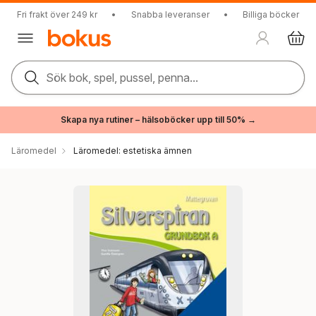
Fri frakt över 249 kr
•
Snabba leveranser
•
Billiga böcker
Sök bok, spel, pussel, penna...
Skapa nya rutiner – hälsoböcker upp till 50% →
Läromedel
Läromedel: estetiska ämnen