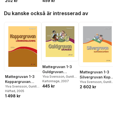
459 kr
202 kr
Hoppa över listan
Du kanske också är intresserad av
Mattegruvan 1-3
Guldgruvan
Mattegruvan 1-3
Mattegruvan 1-3
Grundbok
Ylva Svensson
,
Gunilla
Silvergruvan Kop
Östergren
Kartonnage
, 2007
Koppargruvan
pärm
Ylva Svensson
,
Gunilla
445 kr
2 602 kr
Östergren
Lärarhandl
Ylva Svensson
,
Gunilla
Östergren
Häftad
, 2005
1 498 kr