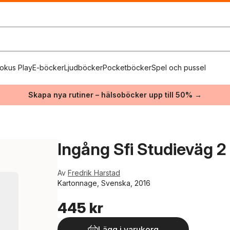
okus Play
E-böcker
Ljudböcker
Pocketböcker
Spel och pussel
Skapa nya rutiner – hälsoböcker upp till 50% →
Ingång Sfi Studieväg 
Av
Fredrik Harstad
Kartonnage, Svenska, 2016
445 kr
Lägg i varukorg