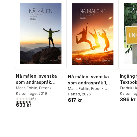
Nå målen, svenska
Ingång 
Nå målen, svenska
som andraspråk
Textbo
som andraspråk 1,
delkurs 3 och 4
Maria Fohlin
,
Fredrik
Fredrik H
bok, Gy25
Maria Fohlin
,
Fredrik
Harstad
Kartonnage
, 2019
Kartonna
Harstad
Häftad
, 2025
396 kr
(
5
)
617 kr
5,0
utav 5 stjärnor. Totalt antal röster:
633 kr