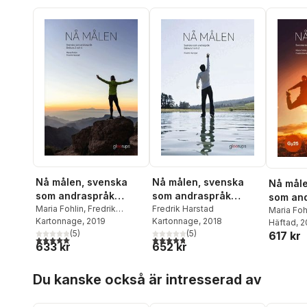
Nå målen, svenska
Nå målen, svenska
Nå måle
som andraspråk
som andraspråk
som and
delkurs 3 och 4
Maria Fohlin
,
Fredrik
delkurs 1 och 2
Fredrik Harstad
bok, Gy
Maria Foh
Harstad
Kartonnage
, 2019
Kartonnage
, 2018
Harstad
Häftad
, 
(
5
)
(
5
)
617 kr
5,0
utav 5 stjärnor. Totalt antal röster:
4,8
utav 5 stjärnor. Totalt antal röster:
633 kr
652 kr
Hoppa över listan
Du kanske också är intresserad av