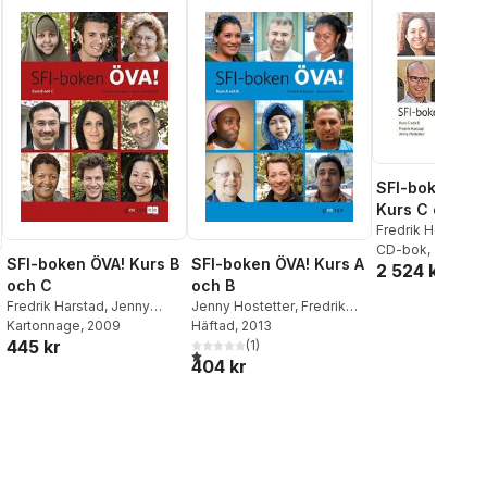
SFI-boken LY
Kurs C och D,
Fredrik Harstad
,
Hostetter
CD-bok
, 2010
SFI-boken ÖVA! Kurs B
SFI-boken ÖVA! Kurs A
2 524 kr
och C
och B
Fredrik Harstad
,
Jenny
Jenny Hostetter
,
Fredrik
Hostetter
Kartonnage
, 2009
Harstad
Häftad
, 2013
445 kr
(
1
)
al röster:
1,0
utav 5 stjärnor. Totalt antal röster:
404 kr