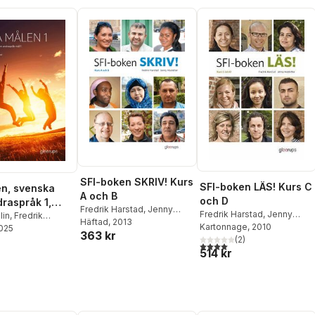
SFI-boken SKRIV! Kurs
SFI-boken LÄS! Kurs C
n, svenska
A och B
och D
raspråk 1,
Fredrik Harstad
,
Jenny
Fredrik Harstad
,
Jenny
25
lin
,
Fredrik
Hostetter
Häftad
, 2013
Hostetter
Kartonnage
, 2010
2025
363 kr
(
2
)
4,0
utav 5 stjärnor. Totalt ant
514 kr