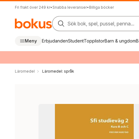
Fri frakt över 249 kr
•
Snabba leveranser
•
Billiga böcker
Sök bok, spel, pussel, penna...
Meny
Erbjudanden
Student
Topplistor
Barn & ungdom
B
Läromedel
Läromedel: språk