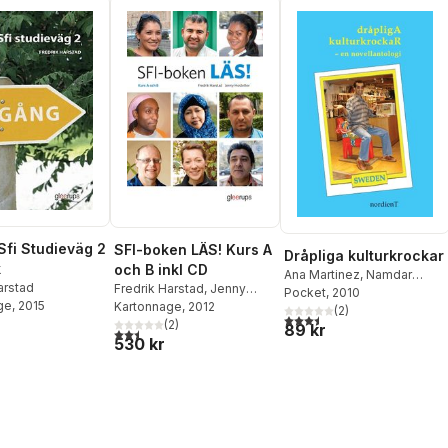
Sfi Studieväg 2
SFI-boken LÄS! Kurs A
Dråpliga kulturkrockar
k
och B inkl CD
Ana Martinez
,
Namdar
arstad
Fredrik Harstad
,
Jenny
Nasser
Pocket
,
, 2010
Fredrik Harstad
,
ge
, 2015
Hostetter
Kartonnage
, 2012
Zinat Pirzadeh
(
2
)
,
Joe Trotta
,
3,5
utav 5 stjärnor. Totalt ant
(
2
)
89 kr
Annica Anderson
,
Bile
2,5
utav 5 stjärnor. Totalt antal röster:
530 kr
Hashi