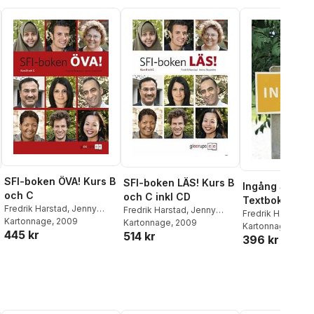
SFI-boken ÖVA! Kurs B
SFI-boken LÄS! Kurs B
Ingång Sfi St
och C
och C inkl CD
Textbok
Fredrik Harstad
,
Jenny
Fredrik Harstad
,
Jenny
Fredrik Harstad
Hostetter
Kartonnage
, 2009
Hostetter
Kartonnage
, 2009
Kartonnage
, 2015
445 kr
514 kr
396 kr
al röster: