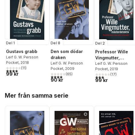
Del 1
Del 8
Del 2
Gustavs grabb
Den som dödar
Professor Wille
Leif G. W. Persson
draken
Vingmutter,
Pocket
, 2018
Leif G. W. Persson
mästerdetektiv :
Leif G. W. Persson
(
11
)
Pocket
, 2009
Pocket
, 2019
berättelsen om mit
3,9
utav 5 stjärnor. Totalt antal röster:
99 kr
(
65
)
(
17
)
yrkesliv
3,9
utav 5 stjärnor. Totalt antal röster:
3,0
utav 5 stjärnor. Tota
90 kr
99 kr
Hoppa över listan
Mer från samma serie