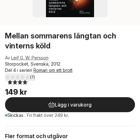
Mellan sommarens längtan och
vinterns köld
Av
Leif G. W. Persson
Storpocket, Svenska, 2012
Del 4 i serien
Roman om ett brott
(
7
)
4,1
utav 5 stjärnor. Totalt antal röster:
149 kr
Lägg i varukorg
Skickas
.
Fri frakt över 249 kr.
Fler format och utgåvor