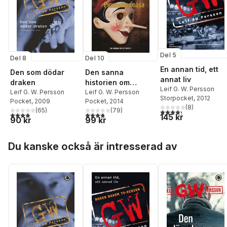
Del 5
Del 8
Del 10
En annan tid, ett
Den som dödar
Den sanna
annat liv
draken
historien om
Leif G. W. Persson
Leif G. W. Persson
Pinocchios näsa
Leif G. W. Persson
Storpocket
, 2012
Pocket
, 2009
Pocket
, 2014
(
8
)
(
65
)
(
79
)
4,3
utav 5 stjärnor. Tota
3,9
utav 5 stjärnor. Totalt antal röster:
3,8
utav 5 stjärnor. Totalt antal röster:
145 kr
90 kr
99 kr
Hoppa över listan
Du kanske också är intresserad av