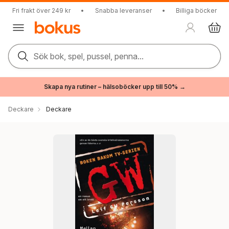
Fri frakt över 249 kr
•
Snabba leveranser
•
Billiga böcker
Sök bok, spel, pussel, penna...
Skapa nya rutiner – hälsoböcker upp till 50% →
Deckare
Deckare