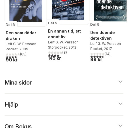
Del 5
Del 9
Del 8
En annan tid, ett
Den döende
Den som dödar
annat liv
detektiven
draken
Leif G. W. Persson
Leif G. W. Persson
Leif G. W. Persson
Storpocket
, 2012
Pocket
, 2017
Pocket
, 2009
(
8
)
(
14
)
(
65
)
4,3
utav 5 stjärnor. Totalt antal röster:
4,6
utav 5 stjärnor. Tota
3,9
utav 5 stjärnor. Totalt antal röster:
145 kr
99 kr
90 kr
Mina sidor
Hjälp
Om Bokus