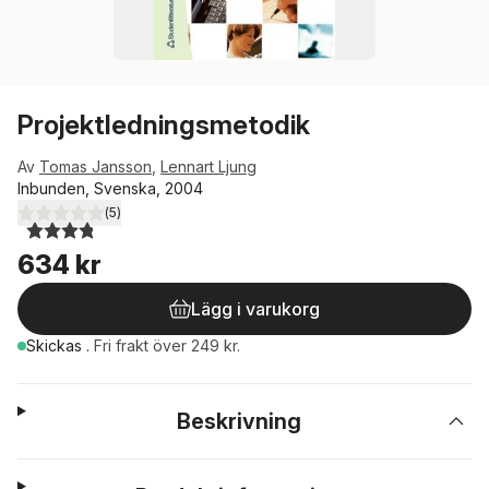
Projektledningsmetodik
Av
Tomas Jansson
,
Lennart Ljung
Inbunden, Svenska, 2004
(
5
)
3,8
utav 5 stjärnor. Totalt antal röster:
634 kr
Lägg i varukorg
Skickas
.
Fri frakt över 249 kr.
Beskrivning