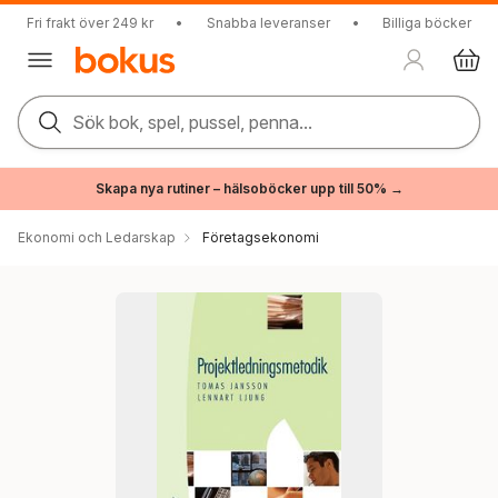
Fri frakt över 249 kr
•
Snabba leveranser
•
Billiga böcker
Sök bok, spel, pussel, penna...
Skapa nya rutiner – hälsoböcker upp till 50% →
Ekonomi och Ledarskap
Företagsekonomi