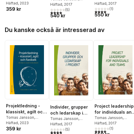
Lennart Ljung
Häftad
, 2023
Lennart Ljung
Häftad
, 2017
och lagom stora
Lennart Ljung
Häftad
, 2017
359 kr
(
1
)
(
5
)
projekt
4,0
utav 5 stjärnor. Tota
4,0
utav 5 stjärnor. Totalt antal röster:
550 kr
540 kr
Hoppa över listan
Du kanske också är intresserad av
Projektledning -
Project leadership
Individer, grupper
klassiskt, agilt och
for individuals an
och ledarskap i
flexibelt : för små
Tomas Jansson
,
teams
Tomas Jansson
,
projekt
Tomas Jansson
,
Lennart Ljung
Häftad
, 2023
Lennart Ljung
Häftad
, 2017
och lagom stora
Lennart Ljung
Häftad
, 2017
359 kr
(
1
)
(
5
)
projekt
4,0
utav 5 stjärnor. Tota
4,0
utav 5 stjärnor. Totalt antal röster: