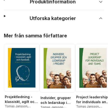
Produktinformation
Utforska kategorier
Hoppa över listan
Mer från samma författare
Projektledning -
Project leadership
Individer, grupper
klassiskt, agilt och
for individuals an
och ledarskap i
flexibelt : för små
Tomas Jansson
,
teams
Tomas Jansson
,
projekt
Tomas Jansson
,