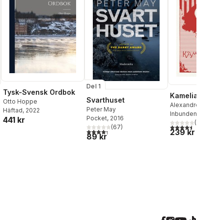
Del 1
Tysk-Svensk Ordbok
Kameliadame
Svarthuset
Otto Hoppe
Alexandre Duma
Peter May
Häftad
, 2022
Inbunden
, 2025
Pocket
, 2016
441 kr
(
2
)
4,5
utav 5 stjärnor.
(
67
)
239 kr
4,3
utav 5 stjärnor. Totalt antal röster:
89 kr
al röster: