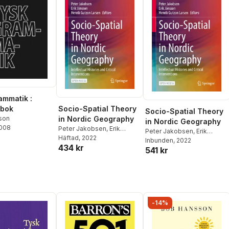
ammatik :
sbok
Socio-Spatial Theory
Socio-Spatial Theory
sson
in Nordic Geography
in Nordic Geography
2008
Peter Jakobsen
,
Erik
Peter Jakobsen
,
Erik
Jönsson
Häftad
, 2022
,
Henrik Gutzon
Jönsson
Inbunden
,
, 2022
Henrik Gutzon
434 kr
Larsen
541 kr
Larsen
-14%