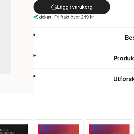
Lägg i varukorg
Skickas
.
Fri frakt över 249 kr.
Be
Produk
Utfors