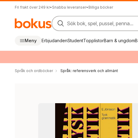
Fri frakt över 249 kr
•
Snabba leveranser
•
Billiga böcker
Sök bok, spel, pussel, penna...
Meny
Erbjudanden
Student
Topplistor
Barn & ungdom
B
Språk och ordböcker
Språk: referensverk och allmänt