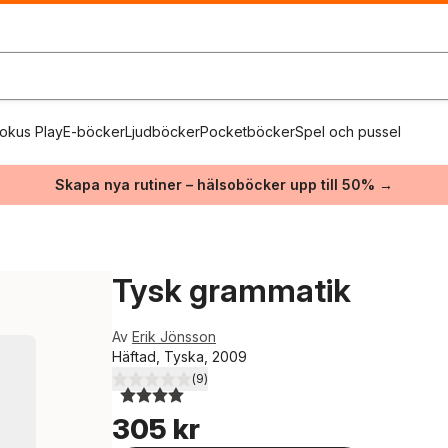
okus Play
E-böcker
Ljudböcker
Pocketböcker
Spel och pussel
Skapa nya rutiner – hälsoböcker upp till 50% →
Tysk grammatik
Av
Erik Jönsson
Häftad, Tyska, 2009
(
9
)
4,0
utav 5 stjärnor. Totalt antal röster:
305 kr