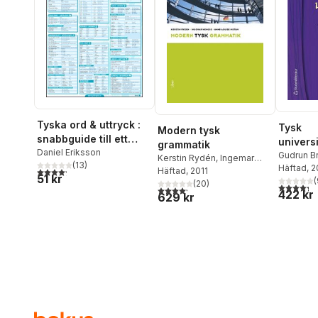
Tyska ord & uttryck :
Tysk
Modern tysk
snabbguide till ett
univers
grammatik
grundläggande
Daniel Eriksson
för nyb
Gudrun B
Kerstin Rydén
,
Ingemar
(
13
)
ordförråd i tyska
Ericson
Häftad
, 
Wengse
Häftad
, 2011
,
Ann-Louise
4,2
utav 5 stjärnor. Totalt antal röster:
51 kr
(
Wistam
(
20
)
4,3
utav 5 
4,2
utav 5 stjärnor. Totalt antal röster:
422 kr
629 kr