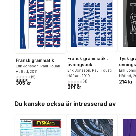
Fransk grammatik :
Tysk gr
Fransk grammatik
övningsbok
övning
Erik Jönsson
,
Paul Touati
Erik Jönsson
,
Paul Touati
Erik Jön
Häftad
, 2011
Häftad
, 2010
Häftad
, 
(
5
)
4,0
utav 5 stjärnor. Totalt antal röster:
214 kr
(
4
)
305 kr
4,0
utav 5 stjärnor. Totalt antal röster:
214 kr
Hoppa över listan
Du kanske också är intresserad av