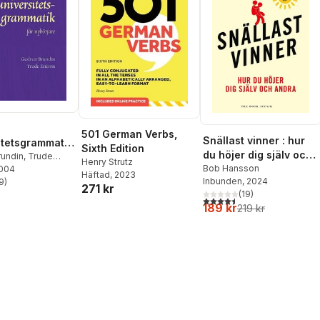
501 German Verbs,
Snällast vinner : hur
itetsgrammatik
Sixth Edition
du höjer dig själv och
örjare
rundin
,
Trude
Henry Strutz
andra
Bob Hansson
2004
Häftad
, 2023
Inbunden
, 2024
9
)
271 kr
stjärnor. Totalt antal röster:
(
19
)
4,5
utav 5 stjärnor. Totalt ant
189 kr
219 kr