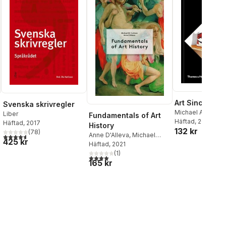
Art Since 196
Svenska skrivregler
Michael Archer
Liber
Fundamentals of Art
Häftad
, 2015
Häftad
, 2017
History
132 kr
(
78
)
Anne D'Alleva
,
Michael
4,6
utav 5 stjärnor. Totalt antal röster:
425 kr
Cothren
Häftad
, 2021
al röster:
(
1
)
4,0
utav 5 stjärnor. Totalt antal röster:
165 kr