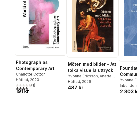
Photograph as
Möten med bilder - Att
Foundat
Contemporary Art
tolka visuella uttryck
Commun
Charlotte Cotton
Yvonne Eriksson
,
Anette
Häftad
, 2020
Yvonne E
Göthlund
Häftad
, 2026
(
1
)
Göthlund
Inbunden
487 kr
4,0
utav 5 stjärnor. Totalt antal röster:
191 kr
2 303 