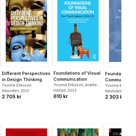
Foundations of Visual
Different Perspectives
Foundations o
Communication
in Design Thinking
Communicati
Yvonne Eriksson
,
Anette
Yvonne Eriksson
Yvonne Eriksson
Göthlund
Häftad
, 2023
Inbunden
, 2022
Göthlund
Inbunden
, 2023
610 kr
2 705 kr
2 303 kr