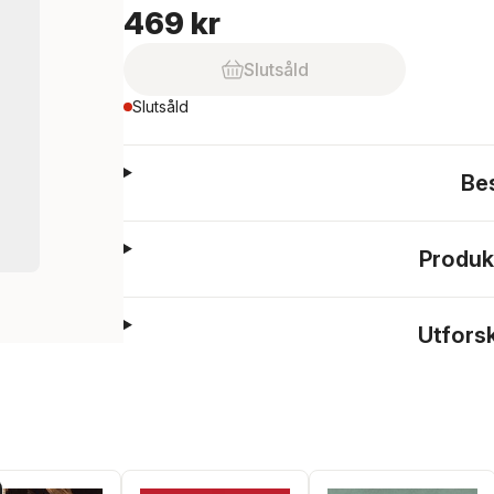
469 kr
Slutsåld
Slutsåld
Be
Produk
Utfors