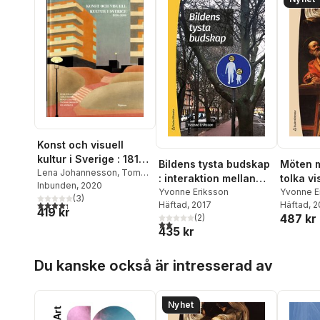
Konst och visuell
kultur i Sverige : 1810-
Bildens tysta budskap
Möten m
2000
Lena Johannesson
,
Tomas
: interaktion mellan
tolka vi
Björk
Inbunden
,
Bengt Lärkner
, 2020
,
bild och text
Yvonne Eriksson
Yvonne E
Yvonne Eriksson
(
3
)
,
Bia
4,3
utav 5 stjärnor. Totalt antal röster:
Häftad
, 2017
Göthlund
Häftad
, 
419 kr
Mankell
487 kr
(
2
)
2,0
utav 5 stjärnor. Totalt antal röster:
435 kr
Hoppa över listan
Du kanske också är intresserad av
Nyhet