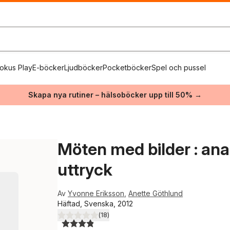
okus Play
E-böcker
Ljudböcker
Pocketböcker
Spel och pussel
Skapa nya rutiner – hälsoböcker upp till 50% →
Möten med bilder : anal
uttryck
Av
Yvonne Eriksson
,
Anette Göthlund
Häftad, Svenska, 2012
(
18
)
3,9
utav 5 stjärnor. Totalt antal röster: