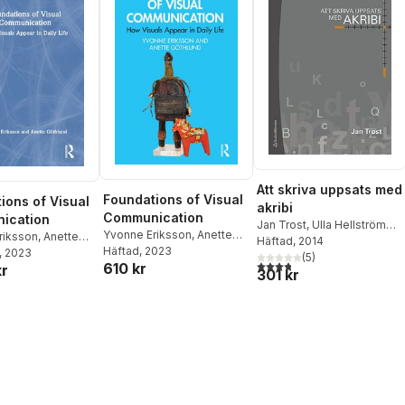
Eriksson
,
Yvonne Eriksson
Att skriva uppsats med
Foundations of Visual
ions of Visual
akribi
Communication
ication
Jan Trost
,
Ulla Hellström
Yvonne Eriksson
,
Anette
riksson
,
Anette
Muhli
Häftad
, 2014
Göthlund
Häftad
, 2023
, 2023
(
5
)
3,8
utav 5 stjärnor. Totalt ant
610 kr
kr
301 kr