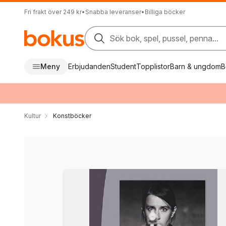
Fri frakt över 249 kr
•
Snabba leveranser
•
Billiga böcker
Sök bok, spel, pussel, penna...
Meny
Erbjudanden
Student
Topplistor
Barn & ungdom
B
Kultur
Konstböcker