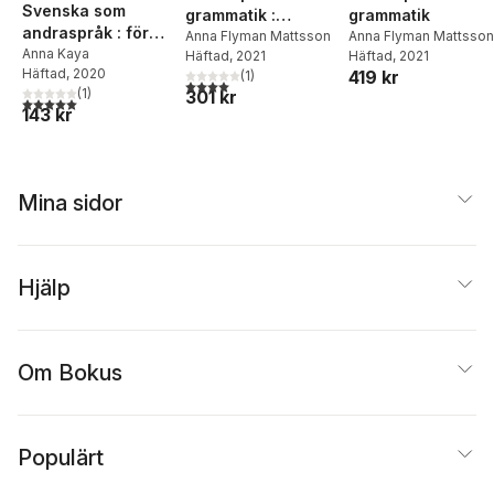
Svenska som
grammatik :
grammatik
andraspråk : för
övningsbok
Anna Flyman Mattsson
Anna Flyman Mattsson
vilka och hur kan
Anna Kaya
Häftad
, 2021
Häftad
, 2021
Häftad
, 2020
419 kr
undervisningen
(
1
)
4,0
utav 5 stjärnor. Totalt antal röster:
(
1
)
301 kr
organiseras?
5,0
utav 5 stjärnor. Totalt antal röster:
143 kr
Mina sidor
Hjälp
Om Bokus
Populärt