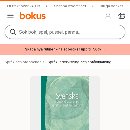
Fri frakt över 249 kr
•
Snabba leveranser
•
Billiga böcker
Sök bok, spel, pussel, penna...
Skapa nya rutiner – hälsoböcker upp till 50% →
Språk och ordböcker
Språkundervisning och språkinlärning