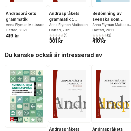
Andraspråkets
Andraspråkets
Bedömning av
grammatik
grammatik :
svenska som
Anna Flyman Mattsson
övningsbok
Anna Flyman Mattsson
andraspråk : en
Anna Flyman Mattsson
Häftad
, 2021
Häftad
, 2021
Gisela Håkansson
Häftad
, 2021
analysmodell
419 kr
(
1
)
(
2
)
baserad på
4,0
utav 5 stjärnor. Totalt antal röster:
4,0
utav 5 stjärnor. Tota
301 kr
410 kr
grammatiska
utvecklingsstadier
Hoppa över listan
Du kanske också är intresserad av
Andraspråkets
Andraspråkets