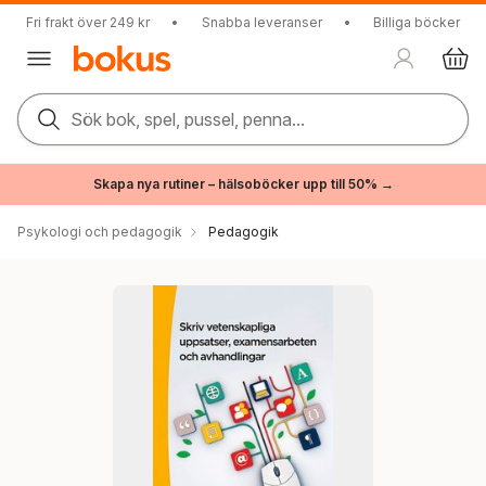
Fri frakt över 249 kr
•
Snabba leveranser
•
Billiga böcker
Sök bok, spel, pussel, penna...
Skapa nya rutiner – hälsoböcker upp till 50% →
Psykologi och pedagogik
Pedagogik