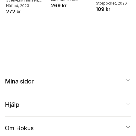
matlådor
Sven-Erik Hansén
,
Storpocket
, 2026
269 kr
Jessica Aspfors
Häftad
, 2023
,
109 kr
272 kr
Gunilla Eklund
,
Tom
Wikman
Mina sidor
Hjälp
Om Bokus