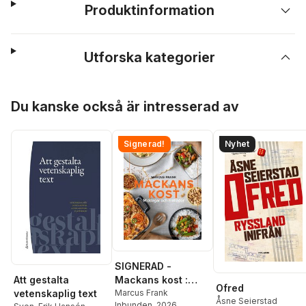
Produktinformation
Utforska kategorier
Hoppa över listan
Du kanske också är intresserad av
Signerad!
Nyhet
SIGNERAD -
Mackans kost :
Att gestalta
Ofred
Middagar och
Marcus Frank
vetenskaplig text
Åsne Seierstad
Inbunden
, 2026