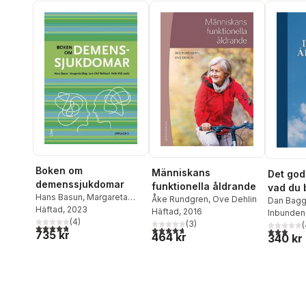
Boken om
Människans
Det god
demenssjukdomar
funktionella åldrande
vad du 
Hans Basun
,
Margareta
Åke Rundgren
,
Ove Dehlin
om din 
Dan Bagg
Skog
Häftad
,
Lars-Olof Wahlund
, 2023
,
Häftad
, 2016
Stefan Ar
Inbunden
hälsa
Helle Wijk
(
4
)
(
3
)
Beausang
(
4,8
utav 5 stjärnor. Totalt antal röster:
4,7
utav 5 stjärnor. Totalt antal röster:
3,0
utav 5 
735 kr
464 kr
340 kr
Bergeniu
Kerstin B
Edström
,
Johan Fa
Hammar
,
Lars Lun