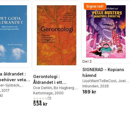
Signerad!
Del 2
SIGNERAD - Kopians
a åldrandet :
hämnd
Gerontologi :
behöver veta
IJustWantToBeCool
,
Joel
Åldrandet i ett
kropp och
er-Sjöbäck
,
Adolphson
Inbunden
, 2026
,
Emil Ejdemo
biologiskt,
Ove Dehlin
,
Bo Hagberg m
ver
, 2017
,
Marianne
189 kr
Beer
,
Victor Beer
fl
Kartonnage
, 2000
psykologiskt och
-Linder
4
)
,
Johan
stjärnor. Totalt antal röster:
(
1
)
socialt perspektiv
3,0
utav 5 stjärnor. Totalt antal röster:
s
,
Gunnar Björck
,
534 kr
rismar
,
Lars
Peter Ekman
,
stbom
,
Mats
Lotti Helström
,
dblad
,
Gunilla