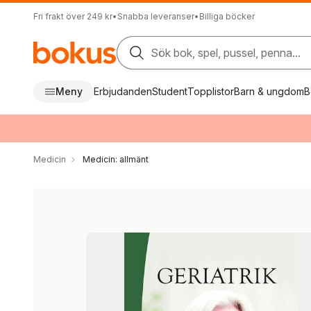
Fri frakt över 249 kr
•
Snabba leveranser
•
Billiga böcker
Sök bok, spel, pussel, penna...
Meny
Erbjudanden
Student
Topplistor
Barn & ungdom
B
Medicin
Medicin: allmänt