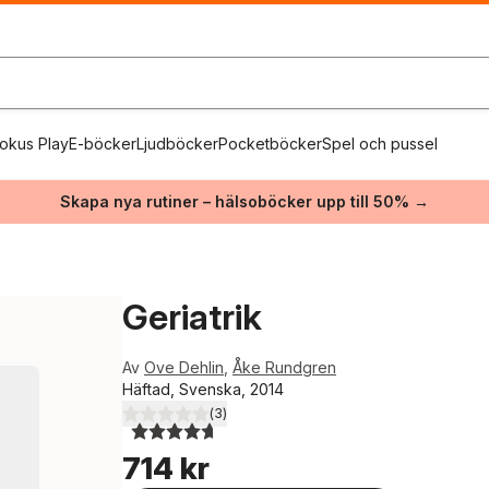
okus Play
E-böcker
Ljudböcker
Pocketböcker
Spel och pussel
Skapa nya rutiner – hälsoböcker upp till 50% →
Geriatrik
Av
Ove Dehlin
,
Åke Rundgren
Häftad, Svenska, 2014
(
3
)
4,7
utav 5 stjärnor. Totalt antal röster:
714 kr