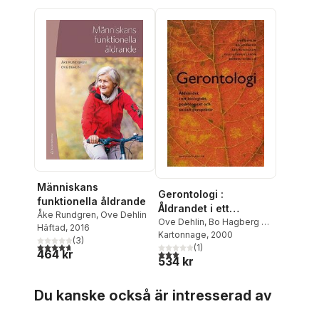
Människans
Gerontologi :
funktionella åldrande
Åldrandet i ett
Åke Rundgren
,
Ove Dehlin
biologiskt,
Ove Dehlin
,
Bo Hagberg m
Häftad
, 2016
fl
Kartonnage
, 2000
psykologiskt och
(
3
)
4,7
utav 5 stjärnor. Totalt antal röster:
(
1
)
socialt perspektiv
464 kr
3,0
utav 5 stjärnor. Totalt antal röster:
534 kr
Hoppa över listan
Du kanske också är intresserad av