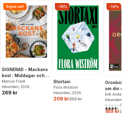
Signerad!
-19%
-14%
SIGNERAD - Mackans
kost : Middagar och
matlådor
Marcus Frank
Stortaxi
Orosboken : t
Inbunden
, 2026
Flora Wiström
om din oro i f
269 kr
Inbunden
, 2026
Erik Andersson
,
T
209 kr
259 kr
Wahlund
Inbunden
, 2024
(
3
)
4,3
utav 5 stjärnor
189 kr
219 kr