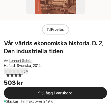
Provläs
Vår världs ekonomiska historia. D. 2,
Den industriella tiden
Av
Lennart Schön
Häftad, Svenska, 2014
(
9
)
4,2
utav 5 stjärnor. Totalt antal röster:
503 kr
Lägg i varukorg
Skickas
.
Fri frakt över 249 kr.