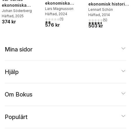
ekonomiska
ekonomisk historia
ekonomiska
historia
Lars Magnusson
: tillväxt och
Lennart Schön
historia. D. 1, Den
Johan Söderberg
Häftad
, 2024
Häftad
, 2014
omvandling under
Häftad
, 2025
förindustriella
(
1
)
(
5
)
374 kr
två sekel
2,0
utav 5 stjärnor. Totalt antal röster:
tiden
4,6
utav 5 stjärnor. Totalt 
576 kr
503 kr
Mina sidor
Hjälp
Om Bokus
Populärt