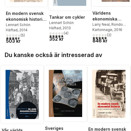
Världens
En modern svensk
Tankar om cykler
ekonomiska
ekonomisk historia
Lennart Schön
historia - från urti
Larry Neal
,
Rondo
: tillväxt och
Lennart Schön
Häftad
, 2013
Cameron
Kartonnage
,
Lennart
, 2016
Häftad
, 2014
till nutid
omvandling under
(
4
)
Schön
(
2
)
(
5
)
4,8
utav 5 stjärnor. Totalt antal röster:
två sekel
5,0
utav 5 stjärnor. Tota
4,6
utav 5 stjärnor. Totalt antal röster:
352 kr
846 kr
503 kr
Hoppa över listan
Du kanske också är intresserad av
Sveriges
En modern svensk
Vår världs