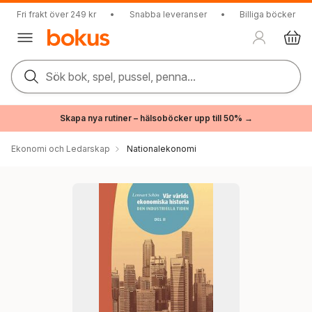
Fri frakt över 249 kr
•
Snabba leveranser
•
Billiga böcker
Sök bok, spel, pussel, penna...
Skapa nya rutiner – hälsoböcker upp till 50% →
Ekonomi och Ledarskap
Nationalekonomi