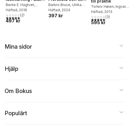
till praktik
och bemästrande
Bente E. Hagtvet
,
: barnet, språket
Barbro Bruce
,
Ulrika
Torleiv Høien
,
Ingvar
Jørgen Frost
Häftad
, 2016
,
Vigdis
Ivarsson
Häftad
, 2024
,
Anna-Karin
när läsningen har
och pedagogiken
Lundberg
Häftad
, 2013
397 kr
Refsahl
(
2
)
Svensson
låst sig
(
3
)
5,0
utav 5 stjärnor. Totalt antal röster:
5,0
utav 5 stjärnor. Tota
497 kr
595 kr
Mina sidor
Hjälp
Om Bokus
Populärt