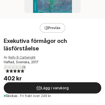
Provläs
Exekutiva förmågor och
läsförståelse
Av
Kelly B Cartwright
Häftad, Svenska, 2017
(
1
)
5,0
utav 5 stjärnor. Totalt antal röster:
402 kr
Lägg i varukorg
Skickas
.
Fri frakt över 249 kr.