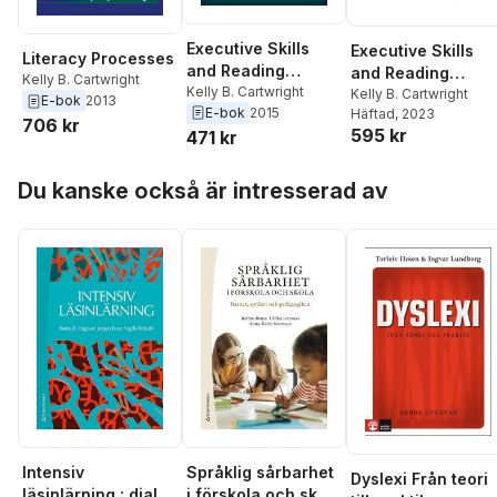
Executive Skills
Executive Skills
Literacy Processes
and Reading
and Reading
Kelly B. Cartwright
Comprehension
Kelly B. Cartwright
Comprehension,
Kelly B. Cartwright
E-bok
2013
E-bok
2015
Häftad
, 2023
Second Edition
706 kr
595 kr
471 kr
Hoppa över listan
Du kanske också är intresserad av
Intensiv
Språklig sårbarhet
Dyslexi Från teori
läsinlärning : dialog
i förskola och skola