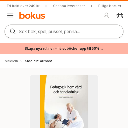
Fri frakt över 249 kr
•
Snabba leveranser
•
Billiga böcker
Sök bok, spel, pussel, penna...
Skapa nya rutiner – hälsoböcker upp till 50% →
Medicin
Medicin: allmänt