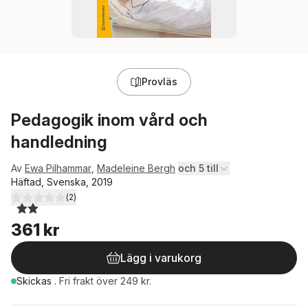
Provläs
Pedagogik inom vård och
handledning
Av
Ewa Pilhammar
,
Madeleine Bergh
och 5 till
Häftad, Svenska, 2019
(
2
)
2,0
utav 5 stjärnor. Totalt antal röster:
361 kr
Lägg i varukorg
Skickas
.
Fri frakt över 249 kr.