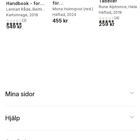
Tabeller
för
Handbook - for
Rune Alphonce
,
Helen
innehållsinkludera
Mona Holmqvist (red.)
Science and
Lennart Råde
,
Bertil
Danielsson Thorell
Häftad
, 2019
,
Häftad
, 2024
Westergren
Kartonnage
, 2019
,
Frank
nde undervisning
Engineering
Emma Johansson
(
4
)
455 kr
4,8
utav 5 stjärnor. Tota
Wikström
(
2
)
5,0
utav 5 stjärnor. Totalt antal röster:
259 kr
549 kr
Mina sidor
Hjälp