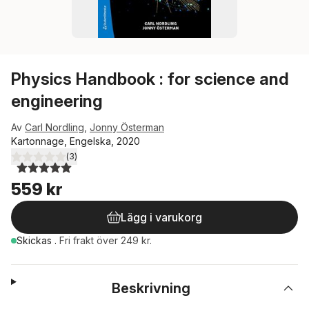
Physics Handbook : for science and
engineering
Av
Carl Nordling
,
Jonny Österman
Kartonnage, Engelska, 2020
(
3
)
5,0
utav 5 stjärnor. Totalt antal röster:
559 kr
Lägg i varukorg
Skickas
.
Fri frakt över 249 kr.
Beskrivning