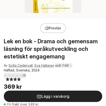
Provläs
Lek en bok - Drama och gemensam
läsning för språkutveckling och
estetiskt engagemang
Av
Sofia Cedervall
,
Eva Hallgren
och 1 till
Häftad, Svenska, 2024
(
1
)
4,0
utav 5 stjärnor. Totalt antal röster:
369 kr
Lägg i varukorg
.
Fri frakt över 249 kr.