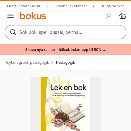
Fri frakt över 249 kr
•
Snabba leveranser
•
Billiga böcker
Sök bok, spel, pussel, penna...
Skapa nya rutiner – hälsoböcker upp till 50% →
Psykologi och pedagogik
Pedagogik