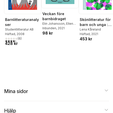
Veckan före
barnbidraget
Skönlitteratur för
Barnlitteraturanaly
Elin Johansson
,
Ellen
barn och unga :
ser
Ekman
Inbunden
, 2021
historik, genrer,
Lena Kåreland
Studentlitteratur AB
98 kr
Häftad
, 2021
Häftad
, 2008
termer, analyser
453 kr
(
6
)
4,3
utav 5 stjärnor. Totalt antal röster:
428 kr
Mina sidor
Hjälp